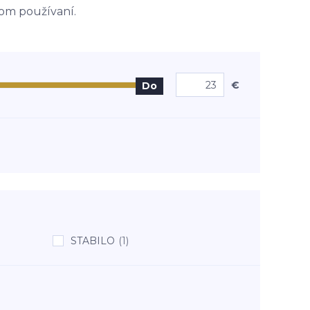
nom používaní.
€
Do
STABILO
(1)