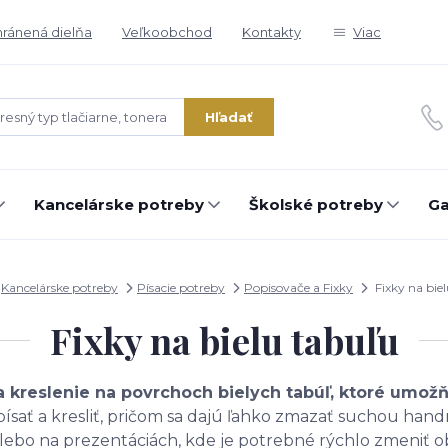
ránená dielňa
Veľkoobchod
Kontakty
Viac
Hľadať
Kancelárske potreby
Školské potreby
Ga
Kancelárske potreby
Písacie potreby
Popisovače a Fixky
Fixky na bie
Fixky na bielu tabuľu
 a kreslenie na povrchoch bielych tabúľ, ktoré umož
ísať a kresliť, pričom sa dajú ľahko zmazať suchou ha
alebo na prezentáciách, kde je potrebné rýchlo zmeniť o