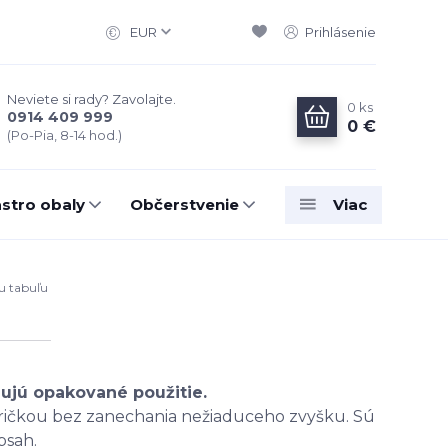
EUR
Prihlásenie
Neviete si rady? Zavolajte.
0
ks
0914 409 999
0 €
(Po-Pia, 8-14 hod.)
stro obaly
Občerstvenie
Viac
lu tabuľu
ňujú opakované použitie.
ndričkou bez zanechania nežiaduceho zvyšku. Sú
bsah.