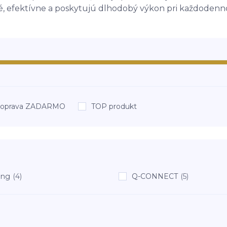
né, efektívne a poskytujú dlhodobý výkon pri každoden
oprava ZADARMO
TOP produkt
ing
(4)
Q-CONNECT
(5)