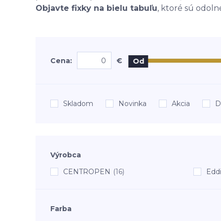
Objavte fixky na bielu tabuľu
, ktoré sú odol
Cena:
€
Od
Skladom
Novinka
Akcia
D
Výrobca
CENTROPEN
(16)
Edd
Farba