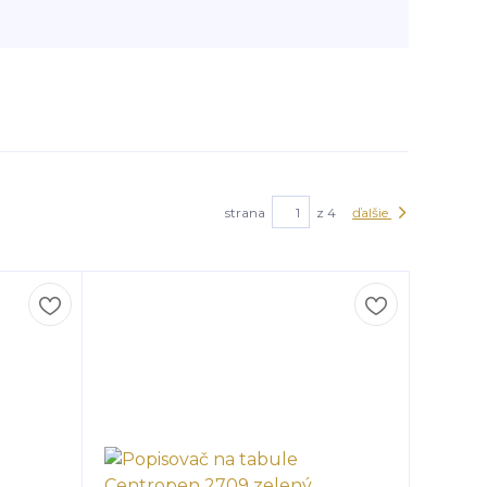
strana
z 4
ďalšie