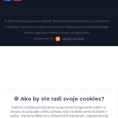
© 2025 Všetky práva vyhradené. Tento e-shop a jeho obsah sú chránené
autorskými právami. Kopírovanie, šírenie alebo používanie akéhokoľvek
obsahu bez písomného súhlasu je zakázané.
Vytvorené na
Eshop-rychlo.sk
🍪 Ako by ste radi svoje cookies?
Súbory cookies používame na správne fungovanie nášho e-
shopu av prípade vášho súhlasu tiež na sledovanie štatistík o
webe, meranie efektivity reklamných kampaní, zapamätanie