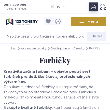
0914 409 999
0
ks
EUR
0 €
(Po-Pia, 8-14 hod.)
Menu
Hľadať
Úvod
Kancelárske potreby
Písacie potreby
Ceruzky
Farbičky
Farbičky
Kreativita začína farbami – objavte pestrý svet
farbičiek pre deti, školákov aj profesionálnych
výtvarníkov.
Ponúkame jednotlivé farbičky aj kompletné sady, od
základných až po prémiové umelecké typy. Farbičky s
mäkkou, ľahko miešateľnou tuhou zaručia krásne a sýte
výtvory.
Nakúpte kvalitné farbičky
, ktoré podnecujú fantáziu a