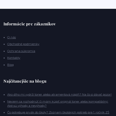
Informácie pre zákazníkov
O nás
Obchodné podmienky
Ochrana súkromia
Kontakty
Blog
Najčítanejšie na blogu
Ako dlho mi vydrží toner alebo atramentová náplň? Na čo si dávať pozor!
Neviem sa rozhodnúť či mám kúpiť originál toner alebo kompatibilný:
Aké sú výhody a nevýhody?
Čo potrebuje prvák do školy? Zoznam školských potrieb pre 1. ročník ZŠ