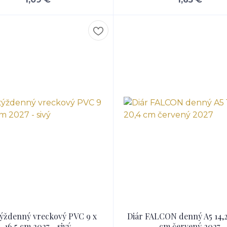
týždenný vreckový PVC 9 x
Diár FALCON denný A5 14,2
16,5 cm 2027 - sivý
cm červený 2027