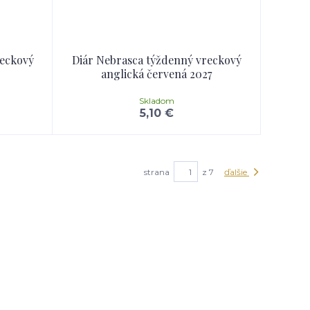
reckový
Diár Nebrasca týždenný vreckový
anglická červená 2027
Skladom
5,10 €
strana
z 7
ďalšie