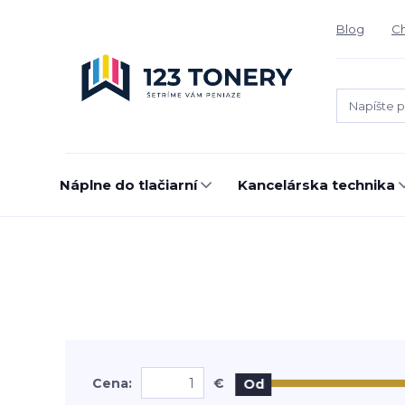
Blog
Ch
Náplne do tlačiarní
Kancelárska technika
Cena:
€
Od