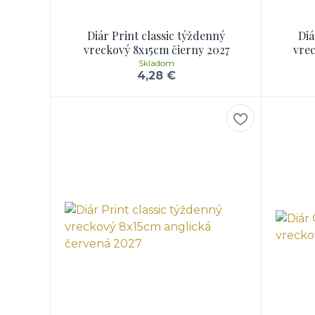
Diár Print classic týždenný
Diá
vreckový 8x15cm čierny 2027
vre
Skladom
4,28 €