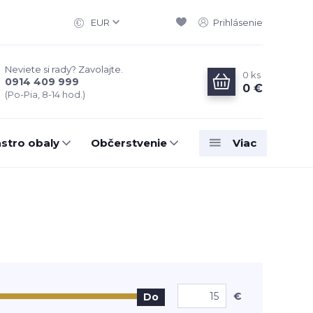
EUR
Prihlásenie
Neviete si rady? Zavolajte.
0
ks
0914 409 999
0 €
(Po-Pia, 8-14 hod.)
stro obaly
Občerstvenie
Viac
€
Do