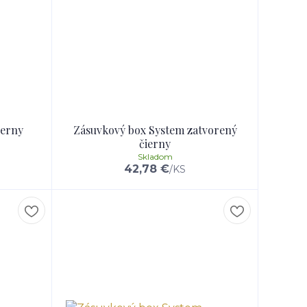
ierny
Zásuvkový box System zatvorený
čierny
Skladom
42,78 €
/
KS