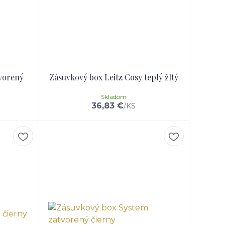
vorený
Zásuvkový box Leitz Cosy teplý žltý
Skladom
36,83 €
/
KS