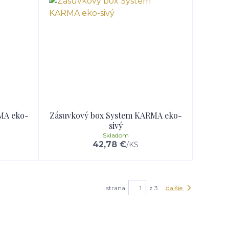
MA eko-
Zásuvkový box System KARMA eko-
sivý
Skladom
42,78 €
/
KS
strana
z 3
ďalšie