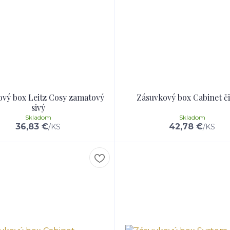
vý box Leitz Cosy zamatový
Zásuvkový box Cabinet č
sivý
Skladom
Skladom
36,83 €
42,78 €
/
KS
/
KS