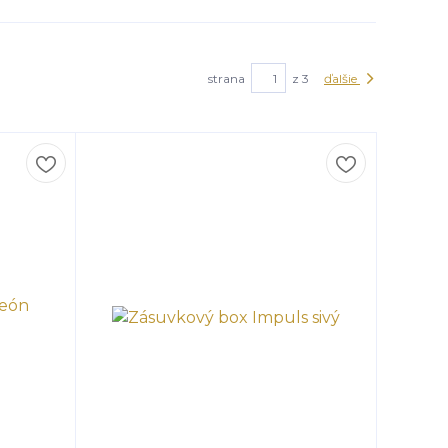
strana
z 3
ďalšie