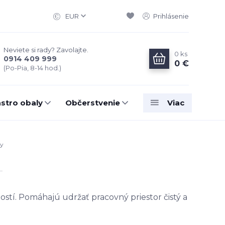
EUR
Prihlásenie
Neviete si rady? Zavolajte.
0
ks
0914 409 999
0 €
(Po-Pia, 8-14 hod.)
stro obaly
Občerstvenie
Viac
xy
tí. Pomáhajú udržať pracovný priestor čistý a