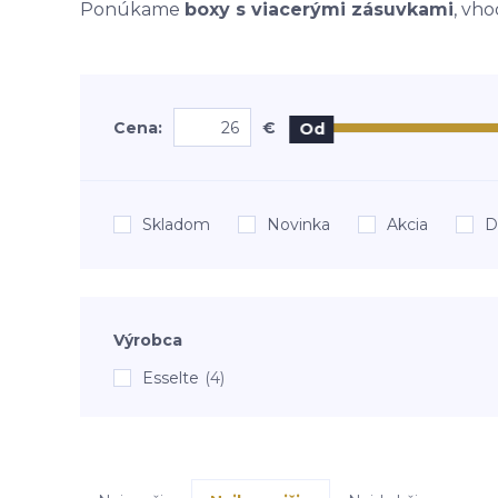
Ponúkame
boxy s viacerými zásuvkami
, vho
Cena:
€
Od
Skladom
Novinka
Akcia
D
Výrobca
Esselte
(4)