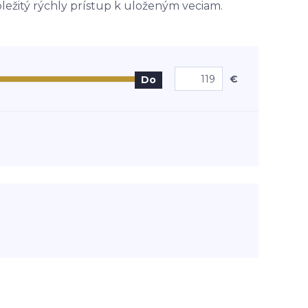
ôležitý rýchly prístup k uloženým veciam.
€
Do