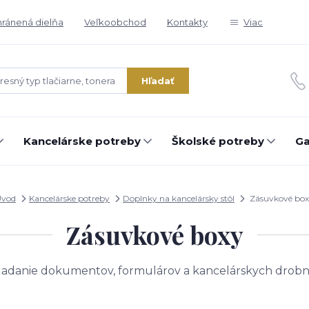
ránená dielňa
Veľkoobchod
Kontakty
Viac
Hľadať
Kancelárske potreby
Školské potreby
Ga
Úvod
Kancelárske potreby
Doplnky na kancelársky stôl
Zásuvkové bo
Zásuvkové boxy
adanie dokumentov, formulárov a kancelárskych drobnos