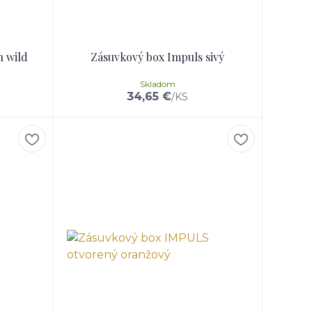
 wild
Zásuvkový box Impuls sivý
Skladom
34,65 €
/
KS