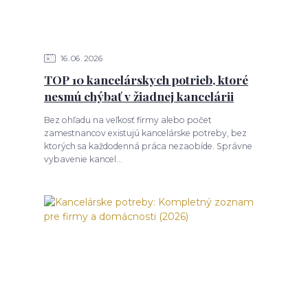
16
06
2026
TOP 10 kancelárskych potrieb, ktoré
nesmú chýbať v žiadnej kancelárii
Bez ohľadu na veľkosť firmy alebo počet
zamestnancov existujú kancelárske potreby, bez
ktorých sa každodenná práca nezaobíde. Správne
vybavenie kancel...