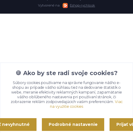
Vytvorené na
Eshop-rychlo.sk
🍪 Ako by ste radi svoje cookies?
Súbory cookies používame na správne fungovanie nášho e-
shopu av prípade vášho súhlasu tiež na sledovanie štatistík o
webe, meranie efektivity reklamných kampaní, zapamätanie
vášho obľúbeného nastavenia pri používaní stránok, či
zobrazenie reklám zodpovedajúcich vašim preferenciám.
Viac
na využitie cookies
ať nevyhnutné
Podrobné nastavenie
Prijať 