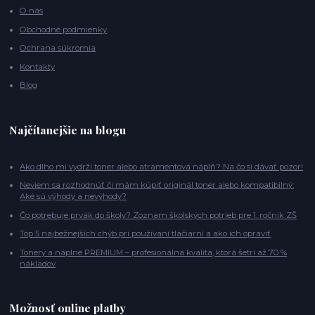
O nás
Obchodné podmienky
Ochrana súkromia
Kontakty
Blog
Najčítanejšie na blogu
Ako dlho mi vydrží toner alebo atramentová náplň? Na čo si dávať pozor!
Neviem sa rozhodnúť či mám kúpiť originál toner alebo kompatibilný:
Aké sú výhody a nevýhody?
Čo potrebuje prvák do školy? Zoznam školských potrieb pre 1. ročník ZŠ
Top 5 najbežnejších chýb pri používaní tlačiarní a ako ich opraviť
Tonery a náplne PREMIUM – profesionálna kvalita, ktorá šetrí až 70 %
nákladov
Možnosť online platby