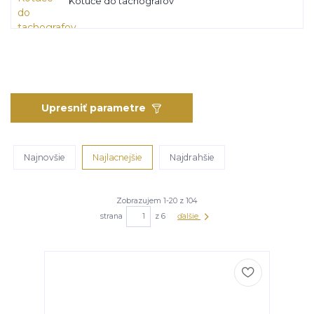
Kotúče do tachografov
Upresniť parametre
Najnovšie
Najlacnejšie
Najdrahšie
Zobrazujem 1-20 z 104
strana
z 6
ďalšie