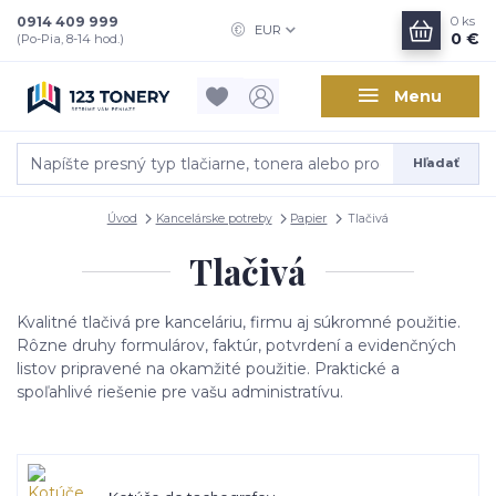
0914 409 999
0
ks
EUR
0 €
(Po-Pia, 8-14 hod.)
Menu
Hľadať
Úvod
Kancelárske potreby
Papier
Tlačivá
Tlačivá
Kvalitné
tlačivá
pre
kanceláriu,
firmu
aj
súkromné
použitie.
Rôzne
druhy
formulárov,
faktúr,
potvrdení
a
evidenčných
listov
pripravené
na
okamžité
použitie.
Praktické
a
spoľahlivé
riešenie
pre
vašu
administratívu.