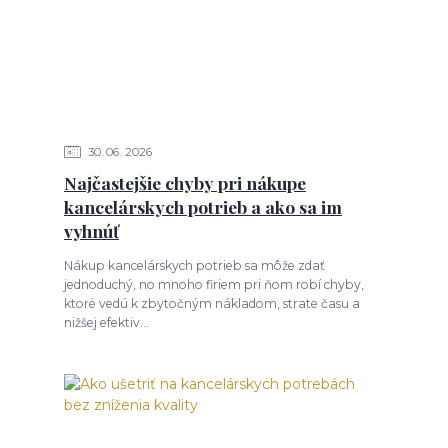
30
06
2026
Najčastejšie chyby pri nákupe
kancelárskych potrieb a ako sa im
vyhnúť
Nákup kancelárskych potrieb sa môže zdať
jednoduchý, no mnoho firiem pri ňom robí chyby,
ktoré vedú k zbytočným nákladom, strate času a
nižšej efektiv...