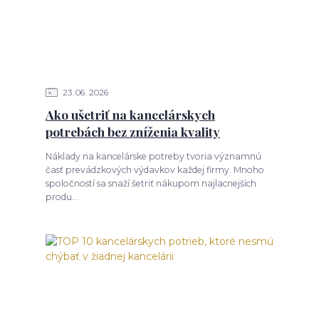
23
06
2026
Ako ušetriť na kancelárskych
potrebách bez zníženia kvality
Náklady na kancelárske potreby tvoria významnú
časť prevádzkových výdavkov každej firmy. Mnoho
spoločností sa snaží šetriť nákupom najlacnejších
produ...