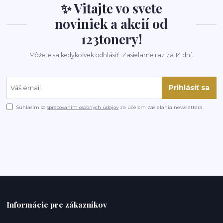
✨ Vitajte vo svete
noviniek a akcií od
123tonery!
Môžete sa kedykoľvek odhlásiť. Zasielame raz za 14 dní.
Prihlásiť sa
Súhlasím so
spracovaním osobných údajov
za účelom zasielania newslettera.
Informácie pre zákazníkov