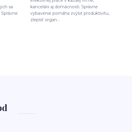
efektívnej práce v každej firme,
rých sa
kancelárii aj domácnosti. Správne
 Správne
vybavenie pomáha zvýšiť produktivitu,
zlepšiť organ...
od