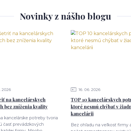
Novinky z nášho blogu
2026
16
06
2026
riť na kancelárskych
TOP 10 kancelárskych potr
h bez zníženia kvality
ktoré nesmú chýbať v žiad
kancelárii
a kancelárske potreby tvoria
 časť prevádzkových
Bez ohľadu na veľkosť firmy 
 každej firmy. Mnoho