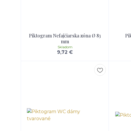
Piktogram Nefajčiarska zóna Ø 83
Pi
mm
Skladom
9,72 €