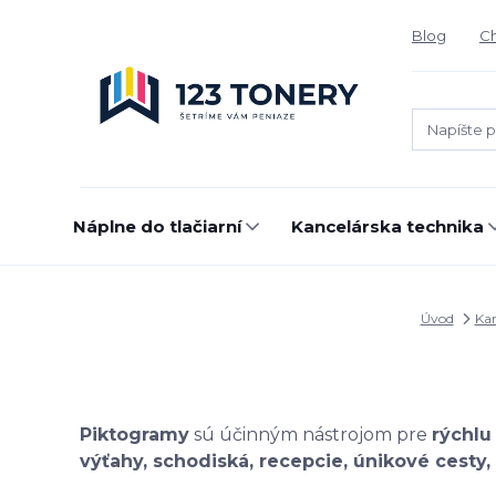
Blog
Ch
Náplne do tlačiarní
Kancelárska technika
Úvod
Kan
Piktogramy
sú účinným nástrojom pre
rýchlu
výťahy, schodiská, recepcie, únikové cesty, 