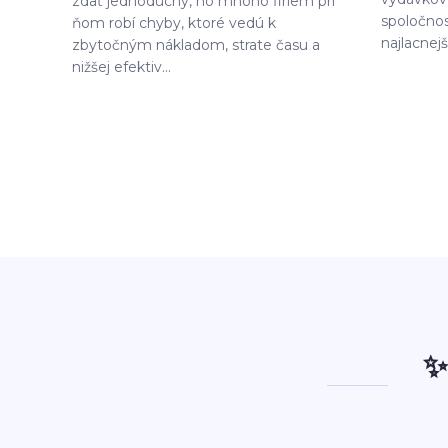
zdať jednoduchý, no mnoho firiem pri
spoločnos
ňom robí chyby, ktoré vedú k
najlacnejš
zbytočným nákladom, strate času a
nižšej efektiv...
✨