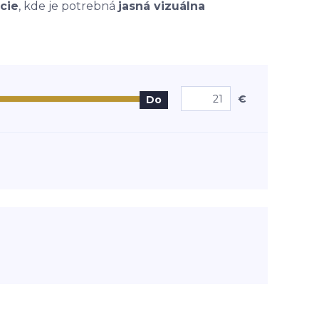
cie
, kde je potrebná
jasná vizuálna
€
Do