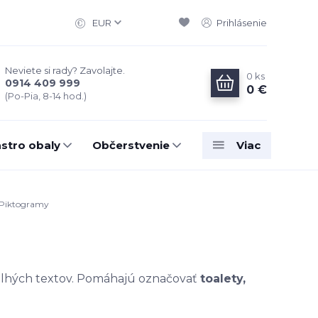
EUR
Prihlásenie
Neviete si rady? Zavolajte.
0
ks
0914 409 999
0 €
(Po-Pia, 8-14 hod.)
stro obaly
Občerstvenie
Viac
Piktogramy
lhých textov. Pomáhajú označovať
toalety,