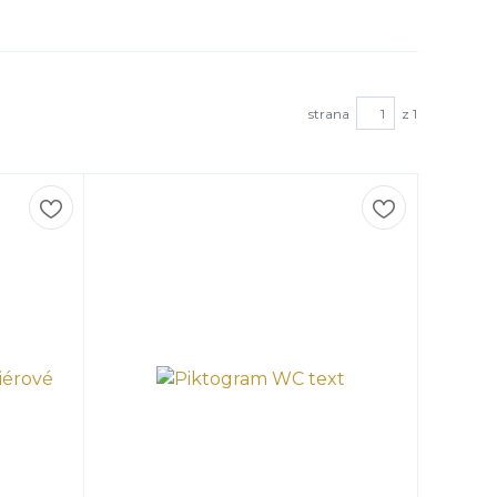
strana
z 1