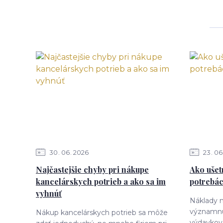
30
06
2026
23
06
Najčastejšie chyby pri nákupe
Ako ušet
kancelárskych potrieb a ako sa im
potrebác
vyhnúť
Náklady n
významnú
Nákup kancelárskych potrieb sa môže
výdavkov