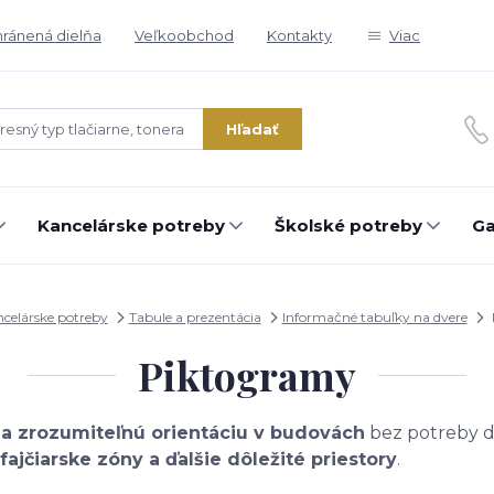
ránená dielňa
Veľkoobchod
Kontakty
Viac
Hľadať
Kancelárske potreby
Školské potreby
Ga
celárske potreby
Tabule a prezentácia
Informačné tabuľky na dvere
Piktogramy
 a zrozumiteľnú orientáciu v budovách
bez potreby d
fajčiarske zóny a ďalšie dôležité priestory
.