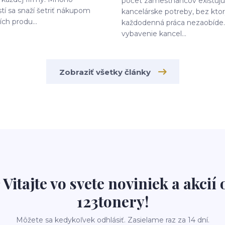
počet zamestnancov existujú
tí sa snaží šetriť nákupom
kancelárske potreby, bez kto
ích produ...
každodenná práca nezaobíde.
vybavenie kancel...
Zobraziť všetky články
 Vitajte vo svete noviniek a akcií 
123tonery!
Môžete sa kedykoľvek odhlásiť. Zasielame raz za 14 dní.