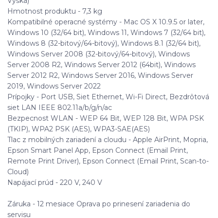
Výška)
Hmotnost produktu - 7,3 kg
Kompatibilné operacné systémy - Mac OS X 10.9.5 or later,
Windows 10 (32/64 bit), Windows 11, Windows 7 (32/64 bit),
Windows 8 (32-bitový/64-bitový), Windows 8.1 (32/64 bit),
Windows Server 2008 (32-bitový/64-bitový), Windows
Server 2008 R2, Windows Server 2012 (64bit), Windows
Server 2012 R2, Windows Server 2016, Windows Server
2019, Windows Server 2022
Prípojky - Port USB, Siet Ethernet, Wi-Fi Direct, Bezdrôtová
siet LAN IEEE 802.11a/b/g/n/ac
Bezpecnost WLAN - WEP 64 Bit, WEP 128 Bit, WPA PSK
(TKIP), WPA2 PSK (AES), WPA3-SAE(AES)
Tlac z mobilných zariadení a cloudu - Apple AirPrint, Mopria,
Epson Smart Panel App, Epson Connect (Email Print,
Remote Print Driver), Epson Connect (Email Print, Scan-to-
Cloud)
Napájací prúd - 220 V, 240 V
Záruka - 12 mesiace Oprava po prinesení zariadenia do
servisu