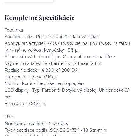
Kompletné špecifikácie
Technika
Spôsob tlace - PrecisionCore™ Tlacová hlava
Konfigurácia trysiek - 400 Trysky cierna, 128 Trysky na farbu
Minimálna velkost kvapôcky - 3,3 pl
Atramentová technológia - Cierny atrament na báze
pigmentu a farebné atramenty na báze farbív
Rozlíšenie tlace - 4.800 x 1.200 DPI
Kategória - Home Office
Multifunkcné - Tlac, Skener, kópia, Fax
LCD displej - Typ: Farebné, Dotykový displej, Uhlopriecka:6,1
cm
Emulácia - ESC/P-R
Tlac
Number of colours - 4-farebný
Rýchlost tlace podla ISO/IEC 24734 - 18 Str./min.