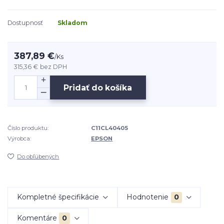
Dostupnosť
Skladom
387,89 €
/
Ks
315,36 €
bez DPH
Pridať do košíka
Číslo produktu:
C11CL40405
Výrobca:
EPSON
Do obľúbených
Kompletné špecifikácie
Hodnotenie
0
Komentáre
0