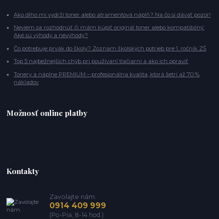
Ako dlho mi vydrží toner alebo atramentová náplň? Na čo si dávať pozor!
Neviem sa rozhodnúť či mám kúpiť originál toner alebo kompatibilný:
Aké sú výhody a nevýhody?
Čo potrebuje prvák do školy? Zoznam školských potrieb pre 1. ročník ZŠ
Top 5 najbežnejších chýb pri používaní tlačiarní a ako ich opraviť
Tonery a náplne PREMIUM – profesionálna kvalita, ktorá šetrí až 70 %
nákladov
Možnosť online platby
Kontakty
Zavolajte nám.
0914 409 999
(Po-Pia, 8-14 hod.)