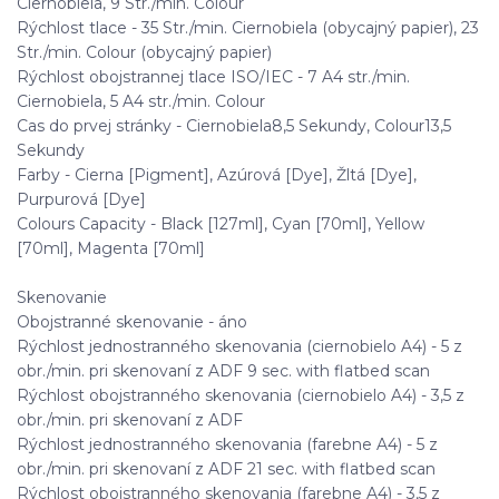
Ciernobiela, 9 Str./min. Colour
Rýchlost tlace - 35 Str./min. Ciernobiela (obycajný papier), 23
Str./min. Colour (obycajný papier)
Rýchlost obojstrannej tlace ISO/IEC - 7 A4 str./min.
Ciernobiela, 5 A4 str./min. Colour
Cas do prvej stránky - Ciernobiela8,5 Sekundy, Colour13,5
Sekundy
Farby - Cierna [Pigment], Azúrová [Dye], Žltá [Dye],
Purpurová [Dye]
Colours Capacity - Black [127ml], Cyan [70ml], Yellow
[70ml], Magenta [70ml]
Skenovanie
Obojstranné skenovanie - áno
Rýchlost jednostranného skenovania (ciernobielo A4) - 5 z
obr./min. pri skenovaní z ADF 9 sec. with flatbed scan
Rýchlost obojstranného skenovania (ciernobielo A4) - 3,5 z
obr./min. pri skenovaní z ADF
Rýchlost jednostranného skenovania (farebne A4) - 5 z
obr./min. pri skenovaní z ADF 21 sec. with flatbed scan
Rýchlost obojstranného skenovania (farebne A4) - 3,5 z