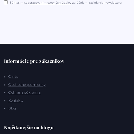
Súhlasím so
spracovaním osobných údajov
za účelom zasielania newslettera.
Informácie pre zákazníkov
O nás
Obchodné podmienky
Ochrana súkromia
Kontakty
Blog
Najčítanejšie na blogu