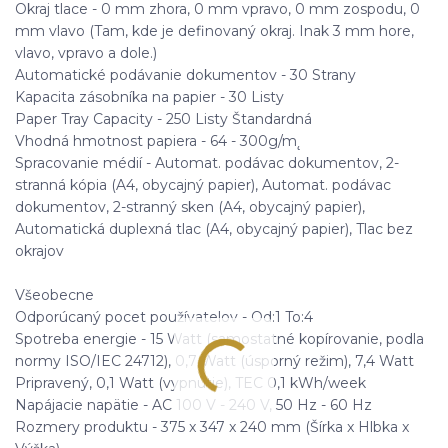
Okraj tlace - 0 mm zhora, 0 mm vpravo, 0 mm zospodu, 0
mm vlavo (Tam, kde je definovaný okraj. Inak 3 mm hore,
vlavo, vpravo a dole.)
Automatické podávanie dokumentov - 30 Strany
Kapacita zásobníka na papier - 30 Listy
Paper Tray Capacity - 250 Listy Štandardná
Vhodná hmotnost papiera - 64 - 300g/m˛
Spracovanie médií - Automat. podávac dokumentov, 2-
stranná kópia (A4, obycajný papier), Automat. podávac
dokumentov, 2-stranný sken (A4, obycajný papier),
Automatická duplexná tlac (A4, obycajný papier), Tlac bez
okrajov
Všeobecne
Odporúcaný pocet používatelov - Od:1 To:4
Spotreba energie - 15 Watt (samostatné kopírovanie, podla
normy ISO/IEC 24712), 0,7 Watt (úsporný režim), 7,4 Watt
Pripravený, 0,1 Watt (vypnutie), TEC 0,1 kWh/week
Napájacie napätie - AC 100 V - 240 V, 50 Hz - 60 Hz
Rozmery produktu - 375 x 347 x 240 mm (Šírka x Hlbka x