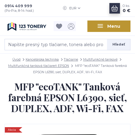
0914 409 999
0
ks
EUR
0 €
(Po-Pia, 8-14 hod.)
Menu
Hľadať
Úvod
Kancelárska technika
Tlačiarne
Multifunkčné tankové
Multifunkčná tanková tlačiareň EPSON
MFP "ecoTANK" Tanková farebná
EPSON L6390, sieť, DUPLEX, ADF, Wi-Fi, FAX
MFP "ecoTANK" Tanková
farebná EPSON L6390, sieť,
DUPLEX, ADF, Wi-Fi, FAX
Akcia