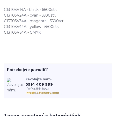
C13T03V14A - black - 6600str.
C13T03V24A - cyan - 5500str.
C13T03V34A - magenta - 5500str.
C13T03V44A - yellow - 5500str.
C13T03V64A - CMYK
Potrebujete poradiť?
Zavolajte nám.
0914 409 999
(Po-Pia, 8-14 hod.)
info@123tonery.com
Tovar zaradený v kategóriách