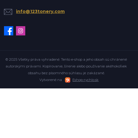
info@123tonery.com
© 2025 Všetky práva vyhradené. Tento e-shop a jeho obsah sú chránené
autorskými právami. Kopírovanie, šírenie alebo používanie akéhokoľvek
obsahu bez písomného súhlasu je zakázané.
Vytvorené na
Eshop-rychlo.sk