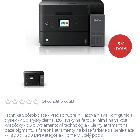
- 5 %
410,06 €
Ohodnotiť produkt
Technika Spôsob tlace - PrecisionCore™ Tlacová hlava Konfigurácia
trysiek - 400 Trysky cierna, 128 Trysky na farbu Minimálna velkost
kvapôcky - 3,3 pl Atramentová technológia - Cierny atrament na
báze pigmentu a farebné atramenty na báze farbív Rozlíšenie tlace
- 4.800 x 1.200 DPI Kategória - Home O...
celý popis