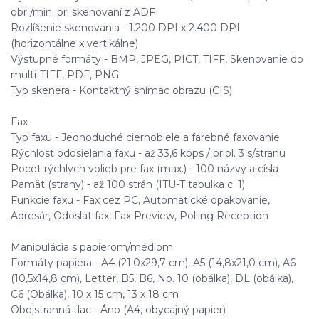
obr./min. pri skenovaní z ADF
Rozlíšenie skenovania - 1.200 DPI x 2.400 DPI
(horizontálne x vertikálne)
Výstupné formáty - BMP, JPEG, PICT, TIFF, Skenovanie do
multi-TIFF, PDF, PNG
Typ skenera - Kontaktný snímac obrazu (CIS)
Fax
Typ faxu - Jednoduché ciernobiele a farebné faxovanie
Rýchlost odosielania faxu - až 33,6 kbps / pribl. 3 s/stranu
Pocet rýchlych volieb pre fax (max.) - 100 názvy a císla
Pamät (strany) - až 100 strán (ITU-T tabulka c. 1)
Funkcie faxu - Fax cez PC, Automatické opakovanie,
Adresár, Odoslat fax, Fax Preview, Polling Reception
Manipulácia s papierom/médiom
Formáty papiera - A4 (21.0x29,7 cm), A5 (14,8x21,0 cm), A6
(10,5x14,8 cm), Letter, B5, B6, No. 10 (obálka), DL (obálka),
C6 (Obálka), 10 x 15 cm, 13 x 18 cm
Obojstranná tlac - Áno (A4, obycajný papier)