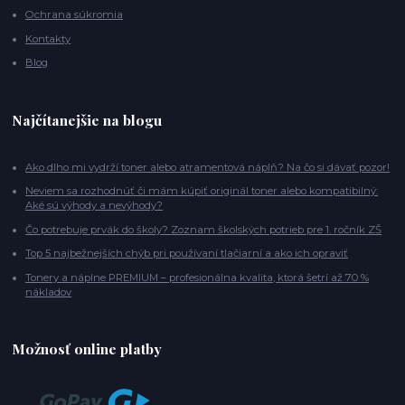
Ochrana súkromia
Kontakty
Blog
Najčítanejšie na blogu
Ako dlho mi vydrží toner alebo atramentová náplň? Na čo si dávať pozor!
Neviem sa rozhodnúť či mám kúpiť originál toner alebo kompatibilný:
Aké sú výhody a nevýhody?
Čo potrebuje prvák do školy? Zoznam školských potrieb pre 1. ročník ZŠ
Top 5 najbežnejších chýb pri používaní tlačiarní a ako ich opraviť
Tonery a náplne PREMIUM – profesionálna kvalita, ktorá šetrí až 70 %
nákladov
Možnosť online platby