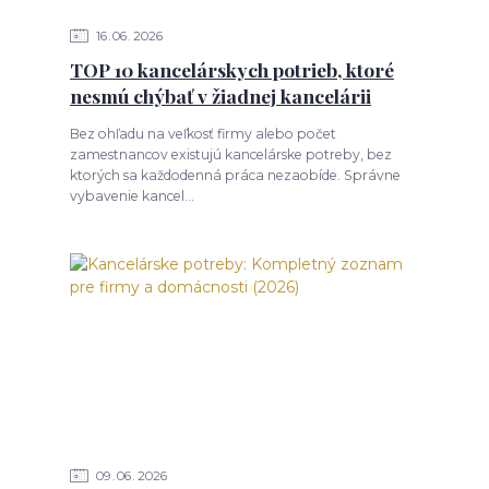
16
06
2026
TOP 10 kancelárskych potrieb, ktoré
nesmú chýbať v žiadnej kancelárii
Bez ohľadu na veľkosť firmy alebo počet
zamestnancov existujú kancelárske potreby, bez
ktorých sa každodenná práca nezaobíde. Správne
vybavenie kancel...
09
06
2026