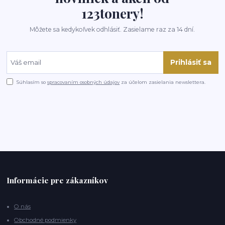
123tonery!
Môžete sa kedykoľvek odhlásiť. Zasielame raz za 14 dní.
Prihlásiť sa
Súhlasím so
spracovaním osobných údajov
za účelom zasielania newslettera.
Informácie pre zákazníkov
O nás
Obchodné podmienky