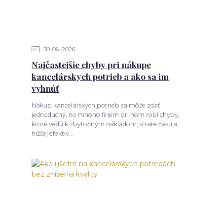
30
06
2026
Najčastejšie chyby pri nákupe
kancelárskych potrieb a ako sa im
vyhnúť
Nákup kancelárskych potrieb sa môže zdať
jednoduchý, no mnoho firiem pri ňom robí chyby,
ktoré vedú k zbytočným nákladom, strate času a
nižšej efektiv...