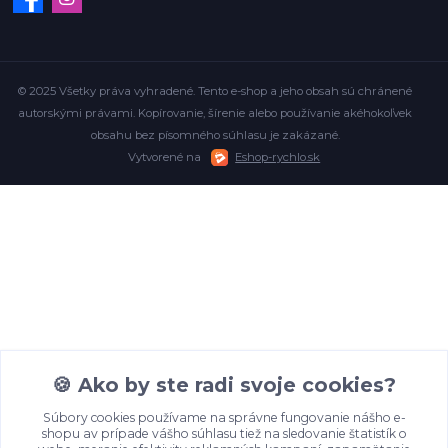
© 2025 Všetky práva vyhradené. Tento e-shop a jeho obsah sú chránené
autorskými právami. Kopírovanie, šírenie alebo používanie akéhokoľvek
obsahu bez písomného súhlasu je zakázané.
Vytvorené na
Eshop-rychlo.sk
🍪 Ako by ste radi svoje cookies?
Súbory cookies používame na správne fungovanie nášho e-
shopu av prípade vášho súhlasu tiež na sledovanie štatistík o