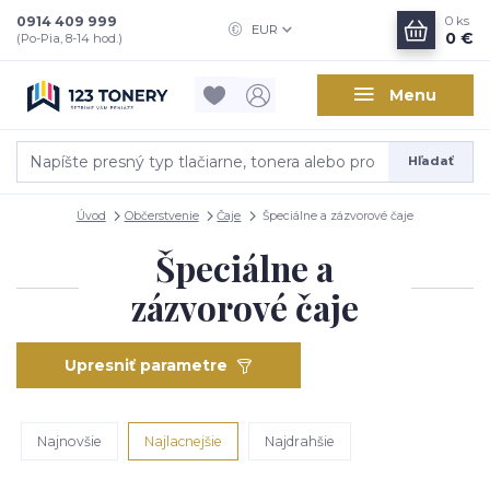
0914 409 999
0
ks
EUR
0 €
(Po-Pia, 8-14 hod.)
Menu
Hľadať
Úvod
Občerstvenie
Čaje
Špeciálne a zázvorové čaje
Špeciálne a
zázvorové čaje
Upresniť parametre
Najnovšie
Najlacnejšie
Najdrahšie