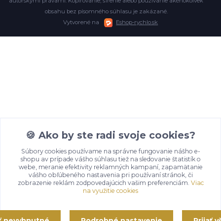
autorskými právami. Kopírovanie, šírenie alebo používanie akéhokoľvek
obsahu bez písomného súhlasu je zakázané.
Vytvorené na
Eshop-rychlo.sk
🍪 Ako by ste radi svoje cookies?
Súbory cookies používame na správne fungovanie nášho e-
shopu av prípade vášho súhlasu tiež na sledovanie štatistík o
webe, meranie efektivity reklamných kampaní, zapamätanie
vášho obľúbeného nastavenia pri používaní stránok, či
zobrazenie reklám zodpovedajúcich vašim preferenciám.
Viac
na využitie cookies
ať nevyhnutné
Podrobné nastavenie
Prijať 