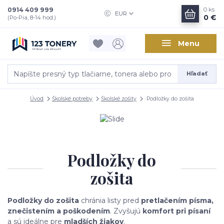
0914 409 999
0
ks
EUR
0 €
(Po-Pia, 8-14 hod.)
Menu
Hľadať
Úvod
Školské potreby
Školské zošity
Podložky do zošita
Podložky do
zošita
Podložky do zošita
chránia listy pred
pretlačením písma,
znečistením a poškodením
. Zvyšujú
komfort pri písaní
a sú ideálne pre
mladších žiakov
.