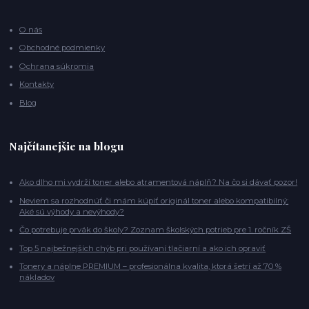
O nás
Obchodné podmienky
Ochrana súkromia
Kontakty
Blog
Najčítanejšie na blogu
Ako dlho mi vydrží toner alebo atramentová náplň? Na čo si dávať pozor!
Neviem sa rozhodnúť či mám kúpiť originál toner alebo kompatibilný:
Aké sú výhody a nevýhody?
Čo potrebuje prvák do školy? Zoznam školských potrieb pre 1. ročník ZŠ
Top 5 najbežnejších chýb pri používaní tlačiarní a ako ich opraviť
Tonery a náplne PREMIUM – profesionálna kvalita, ktorá šetrí až 70 %
nákladov