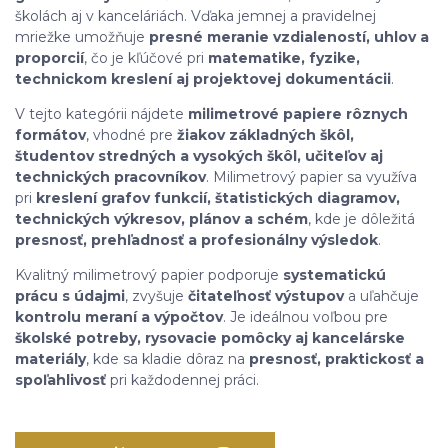
školách aj v kanceláriách. Vďaka jemnej a pravidelnej
mriežke umožňuje
presné meranie vzdialeností, uhlov a
proporcií
, čo je kľúčové pri
matematike, fyzike,
technickom kreslení aj projektovej dokumentácii
.
V tejto kategórii nájdete
milimetrové papiere rôznych
formátov
, vhodné pre
žiakov základných škôl,
študentov stredných a vysokých škôl, učiteľov aj
technických pracovníkov
. Milimetrový papier sa využíva
pri
kreslení grafov funkcií, štatistických diagramov,
technických výkresov, plánov a schém
, kde je dôležitá
presnosť, prehľadnosť a profesionálny výsledok
.
Kvalitný milimetrový papier podporuje
systematickú
prácu s údajmi
, zvyšuje
čitateľnosť výstupov
a uľahčuje
kontrolu meraní a výpočtov
. Je ideálnou voľbou pre
školské potreby, rysovacie pomôcky aj kancelárske
materiály
, kde sa kladie dôraz na
presnosť, praktickosť a
spoľahlivosť
pri každodennej práci.