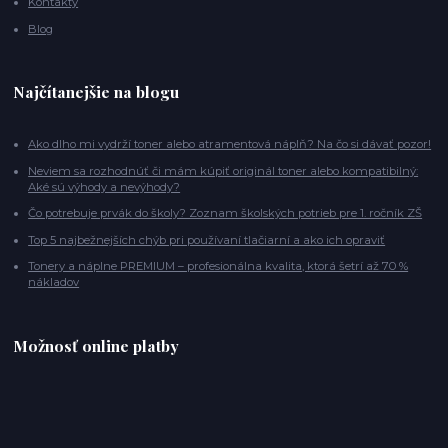
Kontakty
Blog
Najčítanejšie na blogu
Ako dlho mi vydrží toner alebo atramentová náplň? Na čo si dávať pozor!
Neviem sa rozhodnúť či mám kúpiť originál toner alebo kompatibilný:
Aké sú výhody a nevýhody?
Čo potrebuje prvák do školy? Zoznam školských potrieb pre 1. ročník ZŠ
Top 5 najbežnejších chýb pri používaní tlačiarní a ako ich opraviť
Tonery a náplne PREMIUM – profesionálna kvalita, ktorá šetrí až 70 %
nákladov
Možnosť online platby