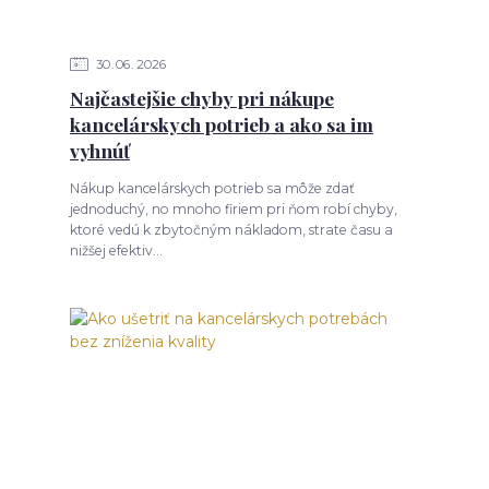
30
06
2026
Najčastejšie chyby pri nákupe
kancelárskych potrieb a ako sa im
vyhnúť
Nákup kancelárskych potrieb sa môže zdať
jednoduchý, no mnoho firiem pri ňom robí chyby,
ktoré vedú k zbytočným nákladom, strate času a
nižšej efektiv...