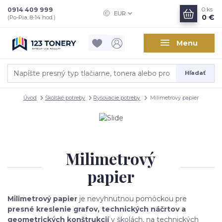
0914 409 999
0
ks
EUR
0 €
(Po-Pia, 8-14 hod.)
Menu
Hľadať
Úvod
Školské potreby
Rysovacie potreby
Milimetrový papier
Milimetrový
papier
Milimetrový papier
je nevyhnutnou pomôckou pre
presné kreslenie grafov, technických náčrtov a
geometrických konštrukcií
v školách, na technických