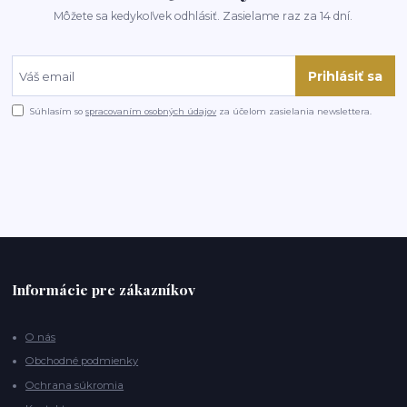
Môžete sa kedykoľvek odhlásiť. Zasielame raz za 14 dní.
Prihlásiť sa
Súhlasím so
spracovaním osobných údajov
za účelom zasielania newslettera.
Informácie pre zákazníkov
O nás
Obchodné podmienky
Ochrana súkromia