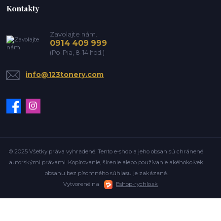
Kontakty
Zavolajte nám.
0914 409 999
(Po-Pia, 8-14 hod.)
info@123tonery.com
© 2025 Všetky práva vyhradené. Tento e-shop a jeho obsah sú chránené
autorskými právami. Kopírovanie, šírenie alebo používanie akéhokoľvek
obsahu bez písomného súhlasu je zakázané.
Vytvorené na
Eshop-rychlo.sk