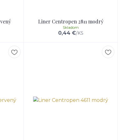
rvený
Liner Centropen 2811 modrý
Skladom
0,44 €
/
KS