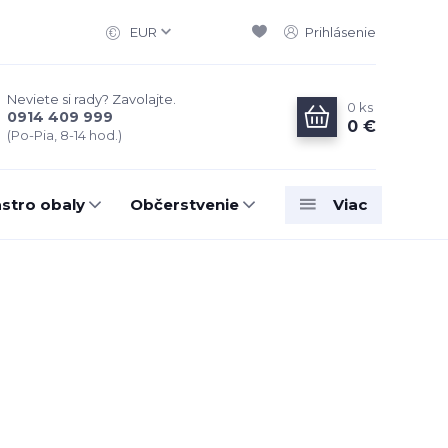
EUR
Prihlásenie
Neviete si rady? Zavolajte.
0
ks
0914 409 999
0 €
(Po-Pia, 8-14 hod.)
stro obaly
Občerstvenie
Viac