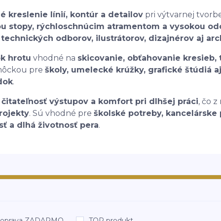
é kreslenie línií, kontúr a detailov
pri výtvarnej tvor
ou stopy, rýchloschnúcim atramentom a vysokou od
echnických odborov, ilustrátorov, dizajnérov aj arc
ok hrotu
vhodné na
skicovanie, obťahovanie kresieb, t
omôckou pre
školy, umelecké krúžky, grafické štúdiá a
edok
.
čitateľnosť výstupov a komfort pri dlhšej práci
, čo 
rojekty
. Sú vhodné pre
školské potreby, kancelárske
sť a dlhá životnosť pera
.
oprava ZADARMO
TOP produkt