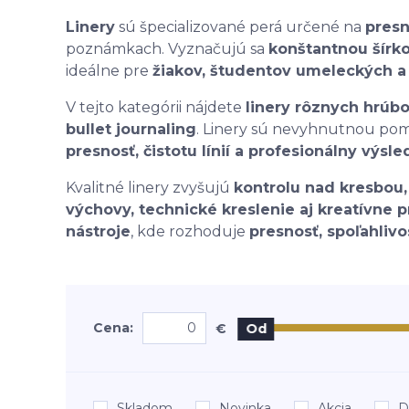
Linery
sú špecializované perá určené na
presn
poznámkach. Vyznačujú sa
konštantnou šírk
ideálne pre
žiakov, študentov umeleckých a t
V tejto kategórii nájdete
linery rôznych hrúb
bullet journaling
. Linery sú nevyhnutnou p
presnosť, čistotu línií a profesionálny výsl
Kvalitné linery zvyšujú
kontrolu nad kresbou, 
výchovy, technické kreslenie aj kreatívne p
nástroje
, kde rozhoduje
presnosť, spoľahlivo
Cena:
€
Od
Skladom
Novinka
Akcia
D