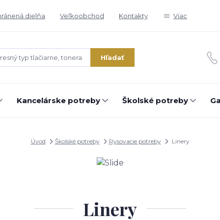
ránená dielňa
Veľkoobchod
Kontakty
Viac
Hľadať
Kancelárske potreby
Školské potreby
Ga
Úvod
Školské potreby
Rysovacie potreby
Linery
Linery