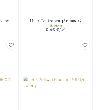
rvený
Liner Centropen 4611 modrý
Skladom
0,46 €
/
KS