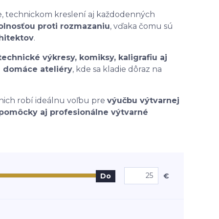
be, technickom kreslení aj každodenných
olnosťou proti rozmazaniu
, vďaka čomu sú
hitektov
.
echnické výkresy, komiksy, kaligrafiu aj
j domáce ateliéry
, kde sa kladie dôraz na
z nich robí ideálnu voľbu pre
výučbu výtvarnej
 pomôcky aj profesionálne výtvarné
€
Do