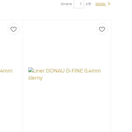
strana
z 8
ďalšie