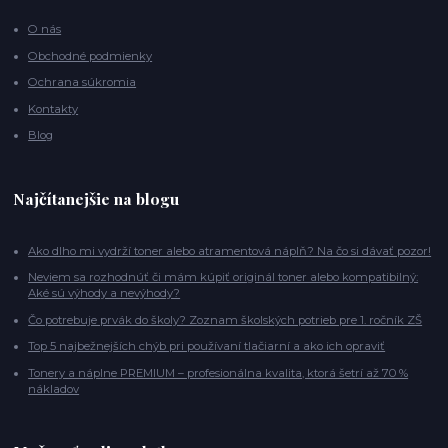
O nás
Obchodné podmienky
Ochrana súkromia
Kontakty
Blog
Najčítanejšie na blogu
Ako dlho mi vydrží toner alebo atramentová náplň? Na čo si dávať pozor!
Neviem sa rozhodnúť či mám kúpiť originál toner alebo kompatibilný:
Aké sú výhody a nevýhody?
Čo potrebuje prvák do školy? Zoznam školských potrieb pre 1. ročník ZŠ
Top 5 najbežnejších chýb pri používaní tlačiarní a ako ich opraviť
Tonery a náplne PREMIUM – profesionálna kvalita, ktorá šetrí až 70 %
nákladov