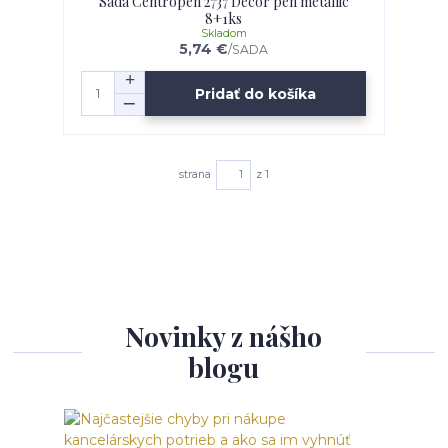
Sada Centropen 2737 Decor pen metallic
8+1ks
Skladom
5,74 €
/
SADA
Pridať do košíka
strana
z 1
Novinky z nášho
blogu