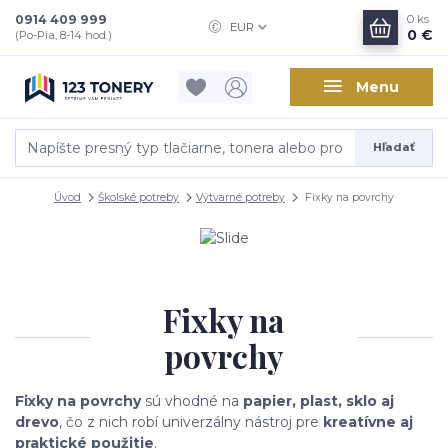
0914 409 999
0
ks
EUR
0 €
(Po-Pia, 8-14 hod.)
Menu
Hľadať
Úvod
Školské potreby
Výtvarné potreby
Fixky na povrchy
Fixky na
povrchy
Fixky na povrchy
sú vhodné na
papier, plast, sklo aj
drevo
, čo z nich robí univerzálny nástroj pre
kreatívne aj
praktické použitie
.