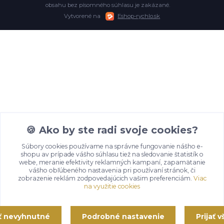
obsahu bez písomného súhlasu je zakázané.
Vytvorené na
Eshop-rychlo.sk
🍪 Ako by ste radi svoje cookies?
Súbory cookies používame na správne fungovanie nášho e-
shopu av prípade vášho súhlasu tiež na sledovanie štatistík o
webe, meranie efektivity reklamných kampaní, zapamätanie
vášho obľúbeného nastavenia pri používaní stránok, či
zobrazenie reklám zodpovedajúcich vašim preferenciám.
Viac
na využitie cookies
ať nevyhnutné
Podrobné nastavenie
Prijať 