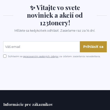
✨ Vitajte vo svete
noviniek a akcií od
123tonery!
Môžete sa kedykoľvek odhlásiť. Zasielame raz za 14 dní.
Prihlásiť sa
Súhlasím so
spracovaním osobných údajov
za účelom zasielania newslettera.
Informácie pre zákazníkov