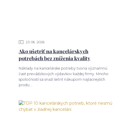
23
06
2026
Ako ušetriť na kancelárskych
potrebách bez zníženia kvality
Náklady na kancelárske potreby tvoria významnú
časť prevádzkových výdavkov každej firmy. Mnoho
spoločností sa snaží šetriť nákupom najlacnejších
produ...