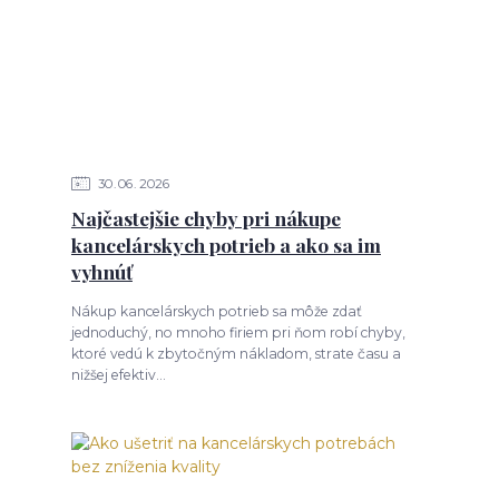
30
06
2026
Najčastejšie chyby pri nákupe
kancelárskych potrieb a ako sa im
vyhnúť
Nákup kancelárskych potrieb sa môže zdať
jednoduchý, no mnoho firiem pri ňom robí chyby,
ktoré vedú k zbytočným nákladom, strate času a
nižšej efektiv...