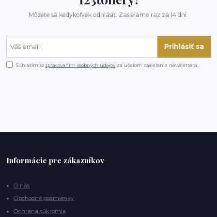
Môžete sa kedykoľvek odhlásiť. Zasielame raz za 14 dní.
Prihlásiť sa
Súhlasím so
spracovaním osobných údajov
za účelom zasielania newslettera.
Informácie pre zákazníkov
O nás
Obchodné podmienky
Ochrana súkromia