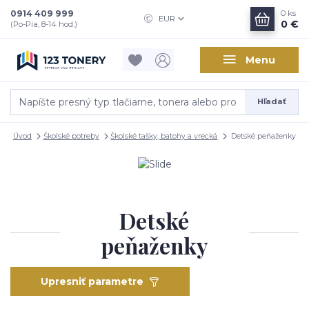
0914 409 999
0
ks
EUR
0 €
(Po-Pia, 8-14 hod.)
Menu
Hľadať
Úvod
Školské potreby
Školské tašky, batohy a vrecká
Detské peňaženky
Detské
peňaženky
Upresniť parametre