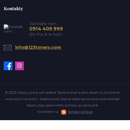
Kontakty
Zavolajte nám.
0914 409 999
(Po-Pia, 8-14 hod.)
info@123tonery.com
© 2025 Všetky práva vyhradené. Tento e-shop a jeho obsah sú chránené
autorskými právami. Kopírovanie, šírenie alebo používanie akéhokoľvek
obsahu bez písomného súhlasu je zakázané.
Vytvorené na
Eshop-rychlo.sk