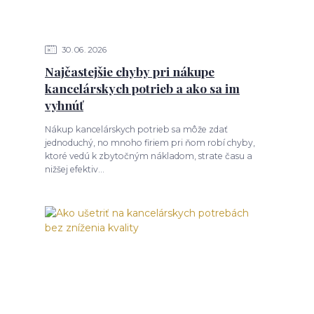
30
06
2026
Najčastejšie chyby pri nákupe
kancelárskych potrieb a ako sa im
vyhnúť
Nákup kancelárskych potrieb sa môže zdať
jednoduchý, no mnoho firiem pri ňom robí chyby,
ktoré vedú k zbytočným nákladom, strate času a
nižšej efektiv...