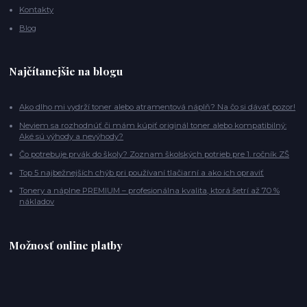
Kontakty
Blog
Najčítanejšie na blogu
Ako dlho mi vydrží toner alebo atramentová náplň? Na čo si dávať pozor!
Neviem sa rozhodnúť či mám kúpiť originál toner alebo kompatibilný:
Aké sú výhody a nevýhody?
Čo potrebuje prvák do školy? Zoznam školských potrieb pre 1. ročník ZŠ
Top 5 najbežnejších chýb pri používaní tlačiarní a ako ich opraviť
Tonery a náplne PREMIUM – profesionálna kvalita, ktorá šetrí až 70 %
nákladov
Možnosť online platby