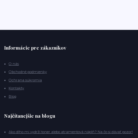
Informácie pre zákazníkov
O nás
Obchodné podmienky
Ochrana súkromia
Kontakty
Blog
Najčítanejšie na blogu
Ako dlho mi vydrží toner alebo atramentová náplň? Na čo si dávať pozor!