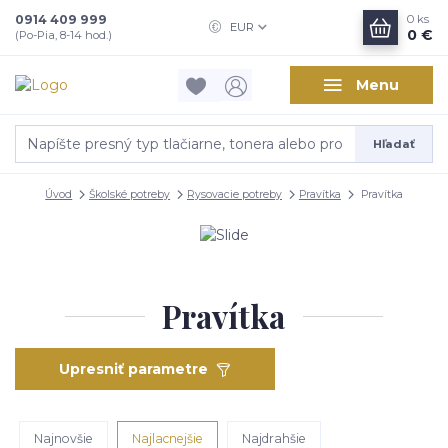
0914 409 999
0
ks
EUR
0 €
(Po-Pia, 8-14 hod.)
Menu
Hľadať
Úvod
Školské potreby
Rysovacie potreby
Pravítka
Pravítka
Pravítka
Upresniť parametre
Najnovšie
Najlacnejšie
Najdrahšie