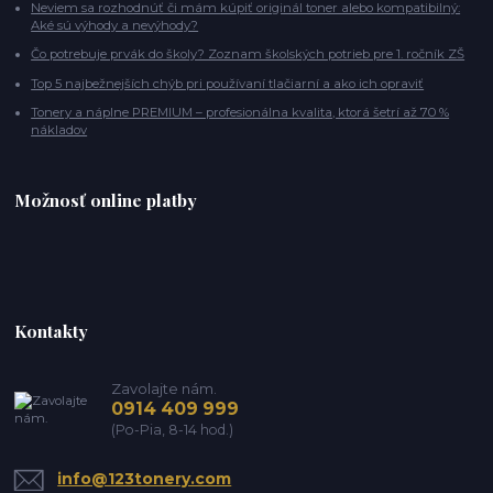
Neviem sa rozhodnúť či mám kúpiť originál toner alebo kompatibilný:
Aké sú výhody a nevýhody?
Čo potrebuje prvák do školy? Zoznam školských potrieb pre 1. ročník ZŠ
Top 5 najbežnejších chýb pri používaní tlačiarní a ako ich opraviť
Tonery a náplne PREMIUM – profesionálna kvalita, ktorá šetrí až 70 %
nákladov
Možnosť online platby
Kontakty
Zavolajte nám.
0914 409 999
(Po-Pia, 8-14 hod.)
info@123tonery.com