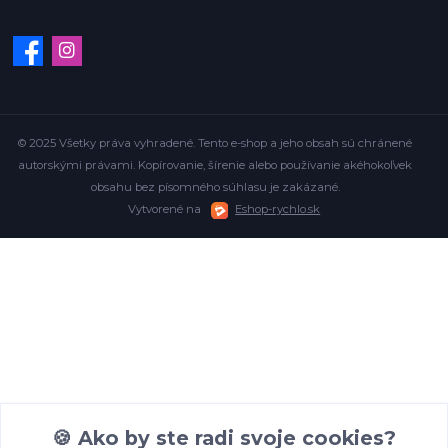
© 2025 Všetky práva vyhradené. Tento e-shop a jeho obsah sú chránené
autorskými právami. Kopírovanie, šírenie alebo používanie akéhokoľvek
obsahu bez písomného súhlasu je zakázané.
Vytvorené na
Eshop-rychlo.sk
🍪 Ako by ste radi svoje cookies?