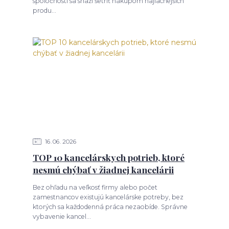
spoločností sa snaží šetriť nákupom najlacnejších
produ...
16
06
2026
TOP 10 kancelárskych potrieb, ktoré
nesmú chýbať v žiadnej kancelárii
Bez ohľadu na veľkosť firmy alebo počet
zamestnancov existujú kancelárske potreby, bez
ktorých sa každodenná práca nezaobíde. Správne
vybavenie kancel...