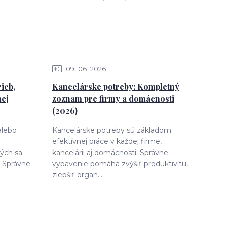
09
06
2026
ieb,
Kancelárske potreby: Kompletný
nej
zoznam pre firmy a domácnosti
(2026)
alebo
Kancelárske potreby sú základom
efektívnej práce v každej firme,
rých sa
kancelárii aj domácnosti. Správne
 Správne
vybavenie pomáha zvýšiť produktivitu,
zlepšiť organ...