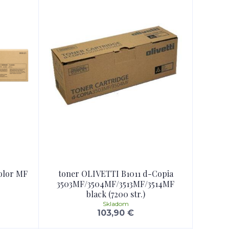
olor MF
toner OLIVETTI B1011 d-Copia
3503MF/3504MF/3513MF/3514MF
black (7200 str.)
Skladom
103,90 €