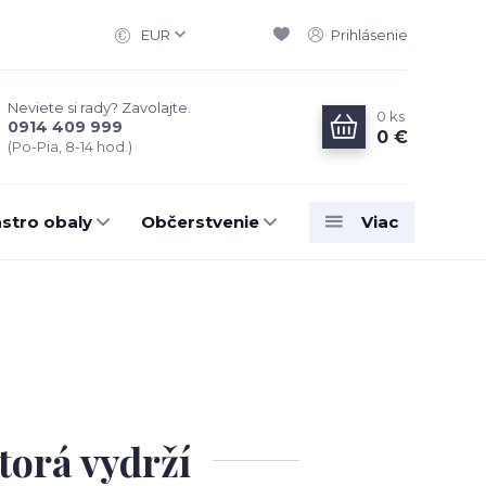
EUR
Prihlásenie
Neviete si rady? Zavolajte.
0
ks
0914 409 999
0 €
(Po-Pia, 8-14 hod.)
stro obaly
Občerstvenie
Viac
torá vydrží