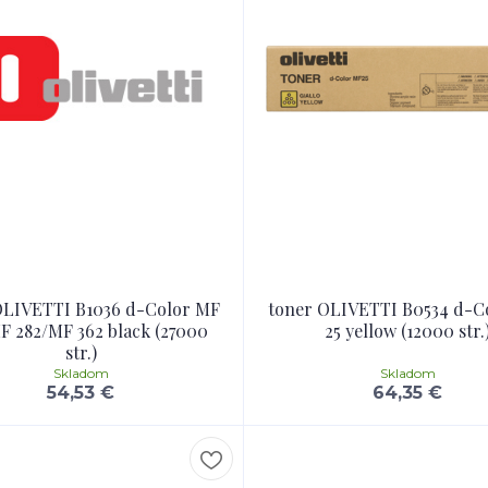
OLIVETTI B1036 d-Color MF
toner OLIVETTI B0534 d-C
F 282/MF 362 black (27000
25 yellow (12000 str.
str.)
Skladom
Skladom
54,53 €
64,35 €