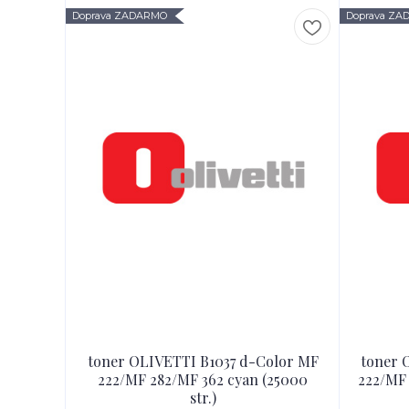
Doprava ZADARMO
Doprava Z
toner OLIVETTI B1037 d-Color MF
toner 
222/MF 282/MF 362 cyan (25000
222/MF
str.)