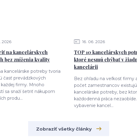
2026
16
06
2026
riť na kancelárskych
TOP 10 kancelárskych potr
h bez zníženia kvality
ktoré nesmú chýbať v žiad
kancelárii
a kancelárske potreby tvoria
 časť prevádzkových
Bez ohľadu na veľkosť firmy 
 každej firmy. Mnoho
počet zamestnancov existujú
tí sa snaží šetriť nákupom
kancelárske potreby, bez kto
ích produ...
každodenná práca nezaobíde.
vybavenie kancel...
Zobraziť všetky články