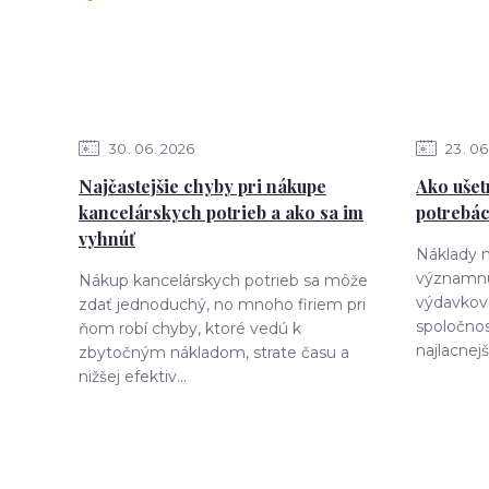
30
06
2026
23
06
Najčastejšie chyby pri nákupe
Ako ušet
kancelárskych potrieb a ako sa im
potrebác
vyhnúť
Náklady n
významnú
Nákup kancelárskych potrieb sa môže
výdavkov
zdať jednoduchý, no mnoho firiem pri
spoločnos
ňom robí chyby, ktoré vedú k
najlacnejš
zbytočným nákladom, strate času a
nižšej efektiv...