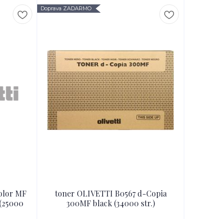
Doprava ZADARMO
olor MF
toner OLIVETTI B0567 d-Copia
 (25000
300MF black (34000 str.)