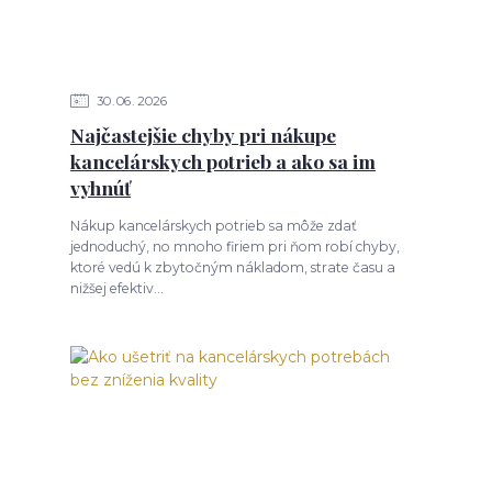
30
06
2026
Najčastejšie chyby pri nákupe
kancelárskych potrieb a ako sa im
vyhnúť
Nákup kancelárskych potrieb sa môže zdať
jednoduchý, no mnoho firiem pri ňom robí chyby,
ktoré vedú k zbytočným nákladom, strate času a
nižšej efektiv...