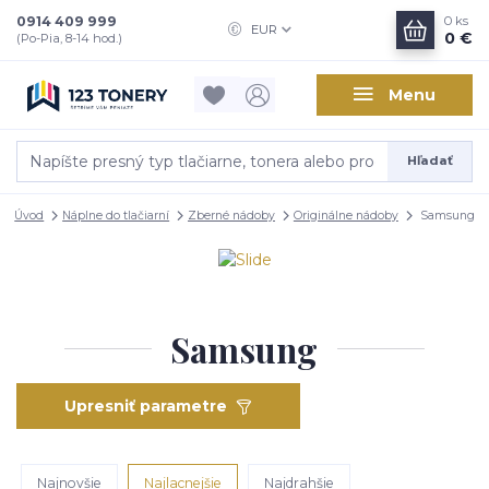
0914 409 999
0
ks
EUR
0 €
(Po-Pia, 8-14 hod.)
Menu
Hľadať
Úvod
Náplne do tlačiarní
Zberné nádoby
Originálne nádoby
Samsung
Samsung
Upresniť parametre
Najnovšie
Najlacnejšie
Najdrahšie