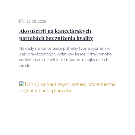
23
06
2026
Ako ušetriť na kancelárskych
potrebách bez zníženia kvality
Náklady na kancelárske potreby tvoria významnú
časť prevádzkových výdavkov každej firmy. Mnoho
spoločností sa snaží šetriť nákupom najlacnejších
produ...