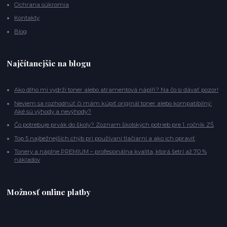
Ochrana súkromia
Kontakty
Blog
Najčítanejšie na blogu
Ako dlho mi vydrží toner alebo atramentová náplň? Na čo si dávať pozor!
Neviem sa rozhodnúť či mám kúpiť originál toner alebo kompatibilný:
Aké sú výhody a nevýhody?
Čo potrebuje prvák do školy? Zoznam školských potrieb pre 1. ročník ZŠ
Top 5 najbežnejších chýb pri používaní tlačiarní a ako ich opraviť
Tonery a náplne PREMIUM – profesionálna kvalita, ktorá šetrí až 70 %
nákladov
Možnosť online platby