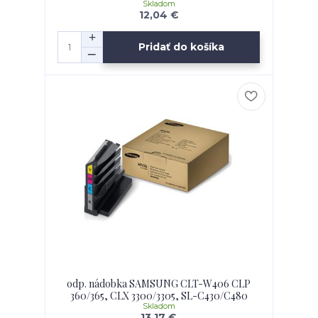
Skladom
12,04 €
Pridať do košíka
odp. nádobka SAMSUNG CLT-W406 CLP
360/365, CLX 3300/3305, SL-C430/C480
Skladom
13,17 €