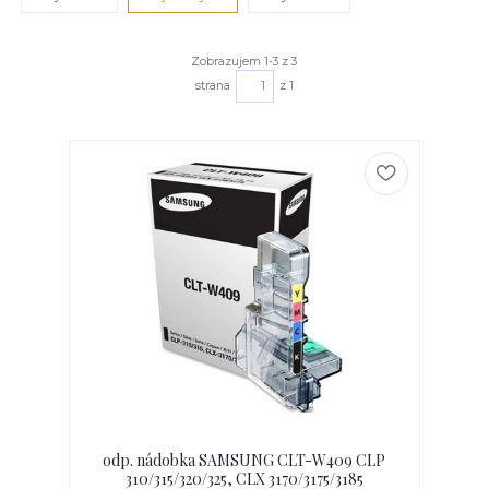
Zobrazujem 1-3 z 3
strana
z 1
odp. nádobka SAMSUNG CLT-W409 CLP
310/315/320/325, CLX 3170/3175/3185