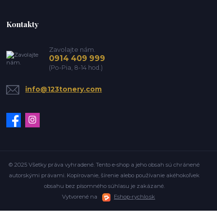
Kontakty
Zavolajte nám.
0914 409 999
(Po-Pia, 8-14 hod.)
info@123tonery.com
© 2025 Všetky práva vyhradené. Tento e-shop a jeho obsah sú chránené
autorskými právami. Kopírovanie, šírenie alebo používanie akéhokoľvek
obsahu bez písomného súhlasu je zakázané.
Vytvorené na
Eshop-rychlo.sk