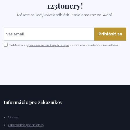
123tonery!
Môžete sa kedykoľvek odhlásiť. Zasielame raz za 14 dní.
Prihlásiť sa
Súhlasím so
spracovaním osobných údajov
za účelom zasielania newslettera.
Informácie pre zákazníkov
O nás
Obchodné podmienky