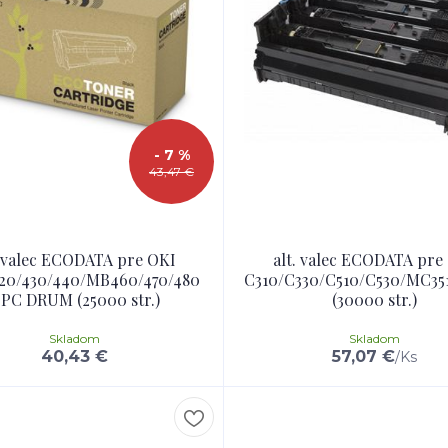
- 7 %
43,47 €
. valec ECODATA pre OKI
alt. valec ECODATA pre
20/430/440/MB460/470/480
C310/C330/C510/C530/MC35
PC DRUM (25000 str.)
(30000 str.)
Skladom
Skladom
40,43 €
57,07 €
/
Ks