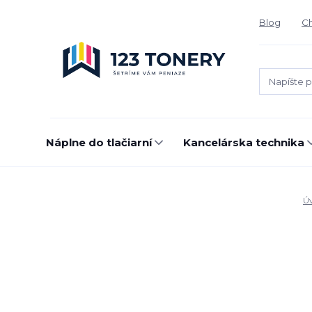
Blog
Ch
Náplne do tlačiarní
Kancelárska technika
Ú