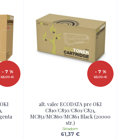
- 7 %
- 7 %
65,99 €
65,99 €
 OKI
alt. valec ECODATA pre OKI
,
C810/C830/C801/C821,
genta
MC851/MC860/MC861 Black (20000
str.)
Skladom
61,37 €