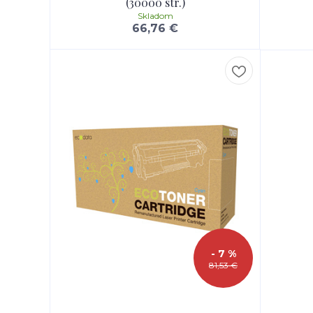
(30000 str.)
Skladom
66,76 €
- 7 %
81,53 €