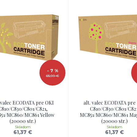
- 7 %
65,99 €
. valec ECODATA pre OKI
alt. valec ECODATA pre
162
C810/C830/C801/C821,
C810/C830/C801/C821
51/MC860/MC861 Yellow
MC851/MC860/MC861 Ma
(20000 str.)
(20000 str.)
Skladom
Skladom
61,37 €
61,37 €