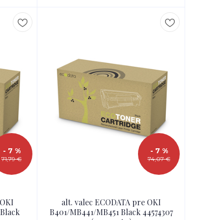
- 7 %
- 7 %
71,79 €
74,07 €
 OKI
alt. valec ECODATA pre OKI
Black
B401/MB441/MB451 Black 44574307