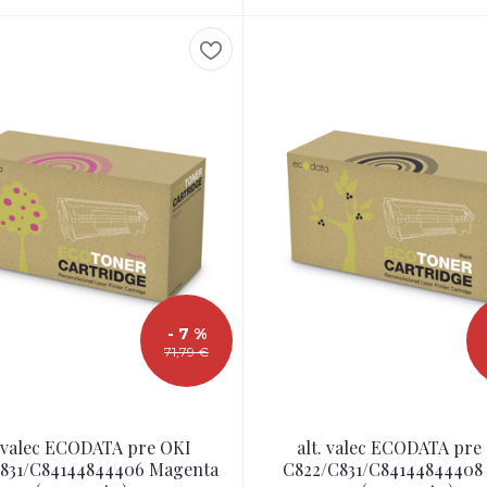
- 7 %
71,79 €
. valec ECODATA pre OKI
alt. valec ECODATA pre
831/C84144844406 Magenta
C822/C831/C84144844408 