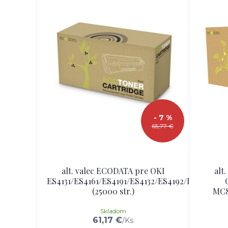
- 7 %
65,77 €
alt. valec ECODATA pre OKI
alt
ES4131/ES4161/ES4191/ES4132/ES4192/ES5112/ES5
(25000 str.)
MC8
Skladom
61,17 €
/
Ks