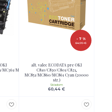
- 7 %
64,99 €
 OKI
alt. valec ECODATA pre OKI
1/MC361/MC561
C810/C830/C801/C821,
MC851/MC860/MC861 Cyan (20000
str.)
Skladom
60,44 €