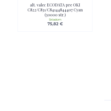
alt. valec ECODATA pre OKI
C822/C831/C84144844407 Cyan
(30000 str.)
Skladom
75,82 €