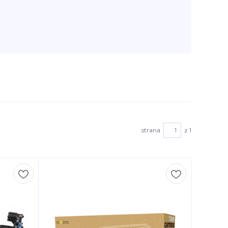
strana
z 1