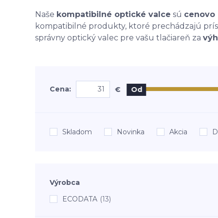
Naše
kompatibilné optické valce
sú
cenovo 
kompatibilné produkty, ktoré prechádzajú prísny
správny optický valec pre vašu tlačiareň za
výh
Cena:
€
Od
Skladom
Novinka
Akcia
D
Výrobca
ECODATA
(13)