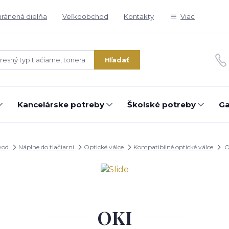
ránená dielňa
Veľkoobchod
Kontakty
Viac
Hľadať
Kancelárske potreby
Školské potreby
Ga
vod
Náplne do tlačiarní
Optické válce
Kompatibilné optické válce
O
OKI