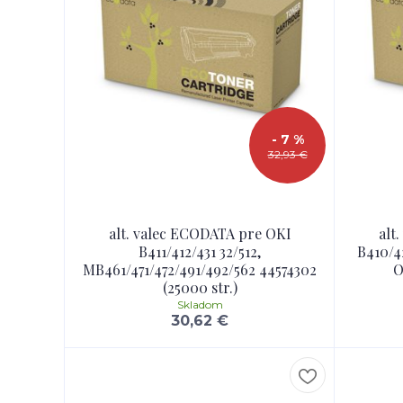
- 7 %
32,93 €
alt. valec ECODATA pre OKI
alt
B411/412/431 32/512,
B410/4
MB461/471/472/491/492/562 44574302
O
(25000 str.)
Skladom
30,62 €