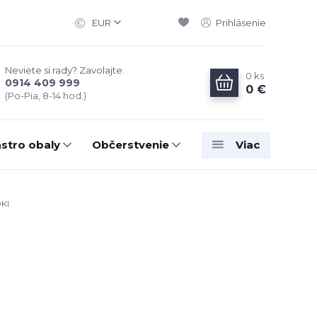
EUR
Prihlásenie
Neviete si rady? Zavolajte.
0
ks
0914 409 999
0 €
(Po-Pia, 8-14 hod.)
stro obaly
Občerstvenie
Viac
KI