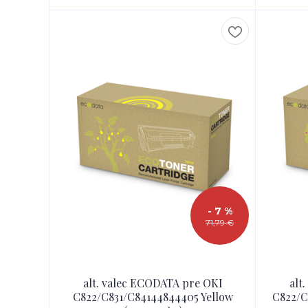
- 7 %
71,79 €
alt. valec ECODATA pre OKI
alt
C822/C831/C84144844405 Yellow
C822/C