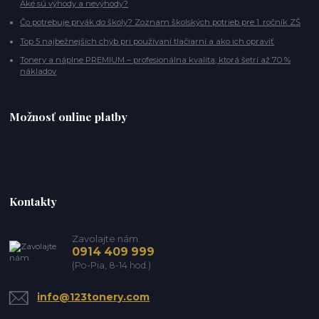
Aké sú výhody a nevýhody?
Čo potrebuje prvák do školy? Zoznam školských potrieb pre 1. ročník ZŠ
Top 5 najbežnejších chýb pri používaní tlačiarní a ako ich opraviť
Tonery a náplne PREMIUM – profesionálna kvalita, ktorá šetrí až 70 %
nákladov
Možnosť online platby
Kontakty
Zavolajte nám.
0914 409 999
(Po-Pia, 8-14 hod.)
info@123tonery.com