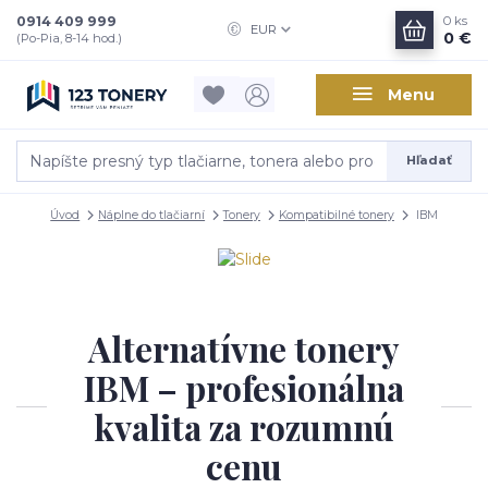
0914 409 999
0
ks
EUR
0 €
(Po-Pia, 8-14 hod.)
Menu
Hľadať
Úvod
Náplne do tlačiarní
Tonery
Kompatibilné tonery
IBM
Alternatívne tonery
IBM – profesionálna
kvalita za rozumnú
cenu