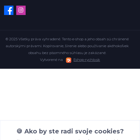
© 2025 Všetky práva vyhradené. Tento e-shop a jeho obsah sú chránené
autorskými právami. Kopírovanie, šírenie alebo používanie akéhokoľvek
obsahu bez písomného súhlasu je zakázané.
Vytvorené na
Eshop-rychlo.sk
🍪 Ako by ste radi svoje cookies?