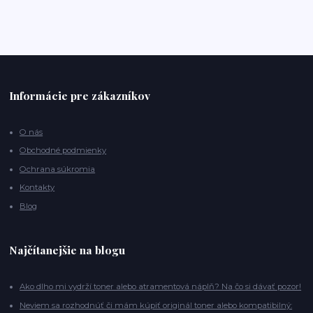
Informácie pre zákazníkov
O nás
Obchodné podmienky
Ochrana súkromia
Kontakty
Blog
Najčítanejšie na blogu
Ako dlho mi vydrží toner alebo atramentová náplň? Na čo si dávať pozor!
Neviem sa rozhodnúť či mám kúpiť originál toner alebo kompatibilný: