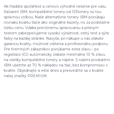
Ak hľadáte spoľahlivé a cenovo výhodné riešenie pre vašu
tlačiareň IBM, kompatibilné tonery od 123tonery sú tou
správnou voľbou. Naše alternatívne tonery IBM ponúkajú
rovnakú kvalitu tlače ako originálne kazety, no za podstatne
nižšiu cenu. Vďaka precíznemu spracovaniu a prísnym
testom zabezpečujeme vysokú výťažnosť, ostrý text a sýte
farby na každej stránke. Navyše, pri nákupe u nás získate
garanciu kvality, možnosť vrátenia a profesionálnu podporu.
Pre firemných zákazníkov ponúkame extra zľavu – po
registrácii IČO automaticky získate minimálne 10 % zľavu
na všetky kompatibilné tonery a náplne. S našimi produktmi
IBM ušetríte až 70 % nákladov na tlač, bez kompromisov v
kvalite. Objednajte si ešte dnes a presvedčte sa o kvalite
našej značky PREMIUM.