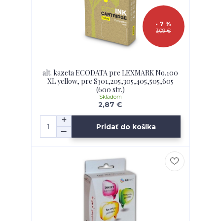
- 7 %
3,09 €
alt. kazeta ECODATA pre LEXMARK No.100
XL yellow, pre S301,205,305,405,505,605
(600 str.)
Skladom
2,87 €
Pridať do košíka