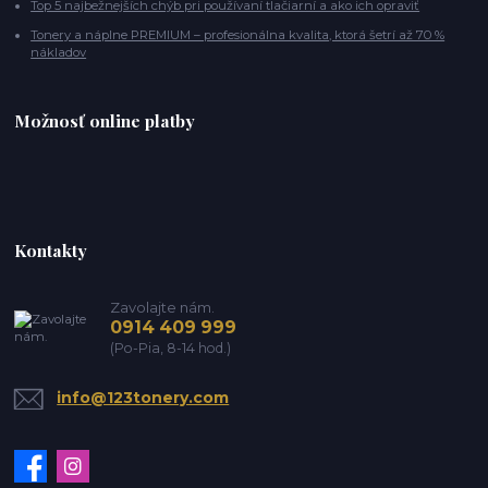
Top 5 najbežnejších chýb pri používaní tlačiarní a ako ich opraviť
Tonery a náplne PREMIUM – profesionálna kvalita, ktorá šetrí až 70 %
nákladov
Možnosť online platby
Kontakty
Zavolajte nám.
0914 409 999
(Po-Pia, 8-14 hod.)
info@123tonery.com