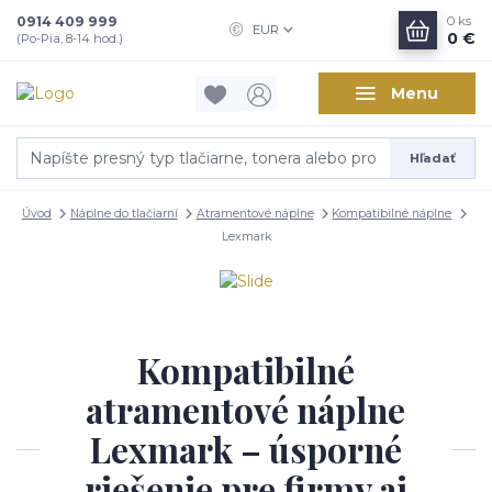
0914 409 999
0
ks
EUR
0 €
(Po-Pia, 8-14 hod.)
Menu
Hľadať
Úvod
Náplne do tlačiarní
Atramentové náplne
Kompatibilné náplne
Lexmark
Kompatibilné
atramentové náplne
Lexmark – úsporné
riešenie pre firmy aj