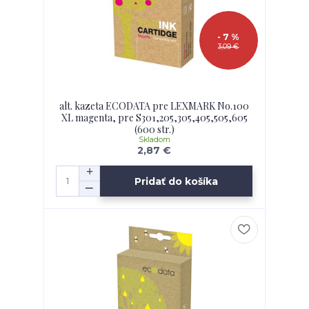
- 7 %
3,09 €
alt. kazeta ECODATA pre LEXMARK No.100
XL magenta, pre S301,205,305,405,505,605
(600 str.)
Skladom
2,87 €
Pridať do košíka