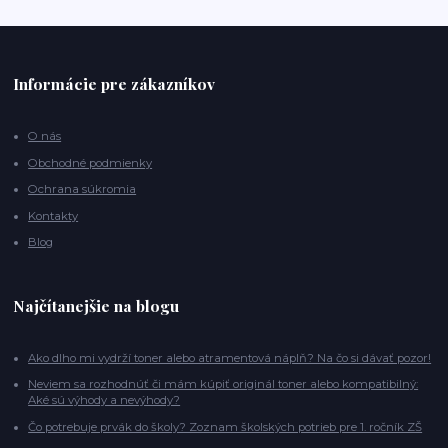
Informácie pre zákazníkov
O nás
Obchodné podmienky
Ochrana súkromia
Kontakty
Blog
Najčítanejšie na blogu
Ako dlho mi vydrží toner alebo atramentová náplň? Na čo si dávať pozor!
Neviem sa rozhodnúť či mám kúpiť originál toner alebo kompatibilný:
Aké sú výhody a nevýhody?
Čo potrebuje prvák do školy? Zoznam školských potrieb pre 1. ročník ZŠ