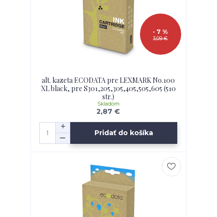
- 7 %
3,09 €
alt. kazeta ECODATA pre LEXMARK No.100
XL black, pre S301,205,305,405,505,605 (510
str.)
Skladom
2,87 €
Pridať do košíka