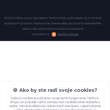
© 2025 Všetky práva vyhradené. Tento e-shop a jeho obsah sú chránené
autorskými právami. Kopírovanie, šírenie alebo používanie akéhokoľvek
obsahu bez písomného súhlasu je zakázané.
Vytvorené na
Eshop-rychlo.sk
🍪 Ako by ste radi svoje cookies?
Súbory cookies používame na správne fungovanie nášho e-
shopu av prípade vášho súhlasu tiež na sledovanie štatistík o
webe, meranie efektivity reklamných kampaní, zapamätanie
vášho obľúbeného nastavenia pri používaní stránok, či