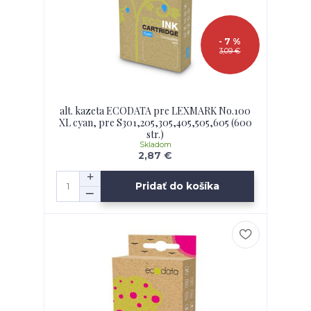
- 7 %
3,09 €
alt. kazeta ECODATA pre LEXMARK No.100
XL cyan, pre S301,205,305,405,505,605 (600
str.)
Skladom
2,87 €
Pridať do košíka