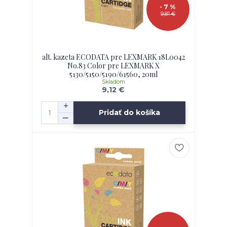
- 7 %
9,81 €
alt. kazeta ECODATA pre LEXMARK 18L0042
No.83 Color pre LEXMARK X
5130/5150/5190/61560, 20ml
Skladom
9,12 €
Pridať do košíka