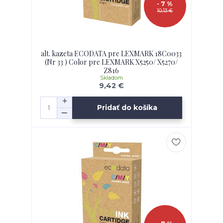
- 7 %
10,13 €
alt. kazeta ECODATA pre LEXMARK 18C0033
(Nr 33 ) Color pre LEXMARK X5250/ X5270/
Z816
Skladom
9,42 €
Pridať do košíka