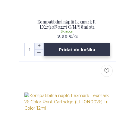
Kompatibilná náplň Lexmark R-
LX27(10N0227) C/M/Y 8ml str.
Skladom
9,90 €
/
Ks
Pridať do košíka