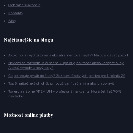
Ochrana súkromia
Kontakty
Blog
Najčítanejšie na blogu
Ako dlho mi vydrží toner alebo atramentová náplň? Na čo si dávať pozor!
Neviem sa rozhodnúť či mám kúpiť originál toner alebo kompatibilný:
Aké sú výhody a nevýhody?
Čo potrebuje prvák do školy? Zoznam školských potrieb pre 1. ročník ZŠ
Top 5 najbežnejších chýb pri používaní tlačiarní a ako ich opraviť
Tonery a náplne PREMIUM – profesionálna kvalita, ktorá šetrí až 70 %
nákladov
Možnosť online platby