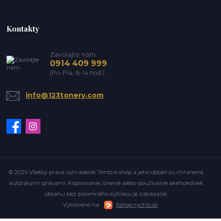
Kontakty
Zavolajte nám.
0914 409 999
(Po-Pia, 8-14 hod.)
info@123tonery.com
© 2025 Všetky práva vyhradené. Tento e-shop a jeho obsah sú chránené
autorskými právami. Kopírovanie, šírenie alebo používanie akéhokoľvek
obsahu bez písomného súhlasu je zakázané.
Vytvorené na
Eshop-rychlo.sk