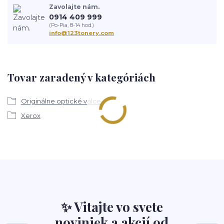
Zavolajte nám.
0914 409 999
(Po-Pia, 8-14 hod.)
info@123tonery.com
Tovar zaradený v kategóriách
Originálne optické válce
Xerox
✨ Vitajte vo svete
noviniek a akcií od