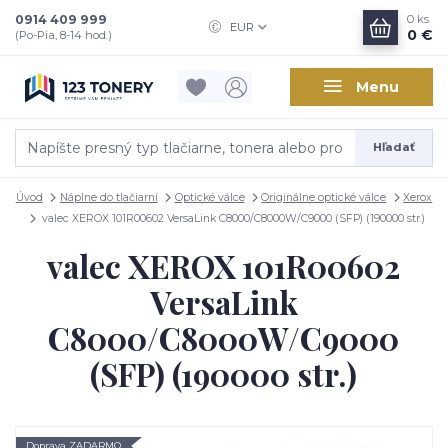
0914 409 999
0
ks
EUR
0 €
(Po-Pia, 8-14 hod.)
Menu
Hľadať
Úvod
Náplne do tlačiarní
Optické válce
Originálne optické válce
Xerox
valec XEROX 101R00602 VersaLink C8000/C8000W/C9000 (SFP) (190000 str.)
valec XEROX 101R00602
VersaLink
C8000/C8000W/C9000
(SFP) (190000 str.)
Doprava ZADARMO