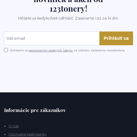
123tonery!
Môžete sa kedykoľvek odhlásiť. Zasielame raz za 14 dní.
Prihlásiť sa
Súhlasím so
spracovaním osobných údajov
za účelom zasielania newslettera.
Informácie pre zákazníkov
O nás
Obchodné podmienky