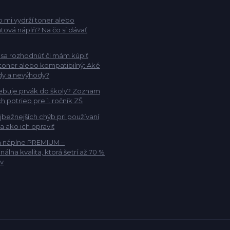
 mi vydrží toner alebo
tová náplň? Na čo si dávať
sa rozhodnúť či mám kúpiť
 toner alebo kompatibilný: Aké
dy a nevýhody?
ebuje prvák do školy? Zoznam
h potrieb pre 1. ročník ZŠ
jbežnejších chýb pri používaní
 a ako ich opraviť
a náplne PREMIUM –
nálna kvalita, ktorá šetrí až 70 %
v