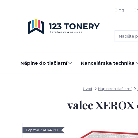
Blog
Ch
Náplne do tlačiarní
Kancelárska technika
Úvod
Náplne do tlačiarní
valec XEROX 
Doprava ZADARMO