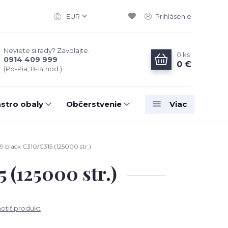
EUR
Prihlásenie
Neviete si rady? Zavolajte.
0
ks
0914 409 999
0 €
(Po-Pia, 8-14 hod.)
stro obaly
Občerstvenie
Viac
black C310/C315 (125000 str.)
(125000 str.)
tiť produkt