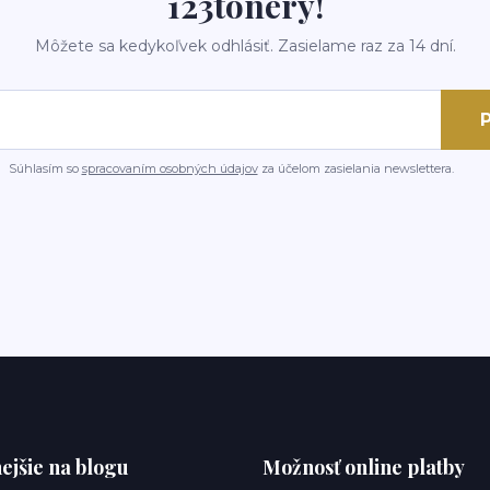
123tonery!
Môžete sa kedykoľvek odhlásiť. Zasielame raz za 14 dní.
P
Súhlasím so
spracovaním osobných údajov
za účelom zasielania newslettera.
ejšie na blogu
Možnosť online platby