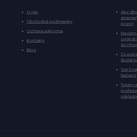
O nás
Ako dlho
atramen
Obchodné podmienky
pozor!
Ochrana súkromia
Neviem 
originál
Kontakty
sú výho
Blog
Čo potr
školskýc
Top 5 na
tlačiarní
Tonery 
profesio
náklado