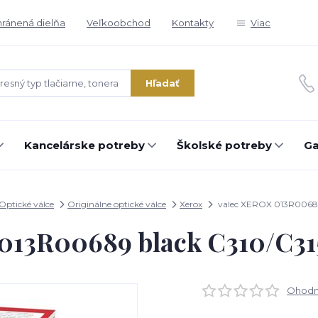
ránená dielňa
Veľkoobchod
Kontakty
Viac
Hľadať
Kancelárske potreby
Školské potreby
Ga
Optické válce
Originálne optické válce
Xerox
valec XEROX 013R00689 
013R00689 black C310/C315 
Ohodno