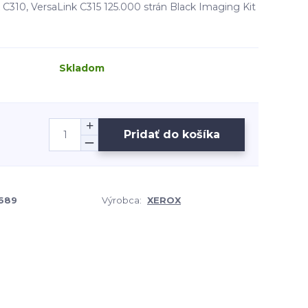
 C310, VersaLink C315 125.000 strán Black Imaging Kit
Skladom
Pridať do košíka
689
Výrobca:
XEROX