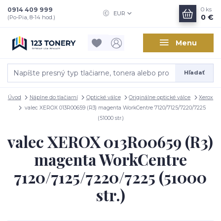
0914 409 999
0
ks
EUR
0 €
(Po-Pia, 8-14 hod.)
Menu
Hľadať
Úvod
Náplne do tlačiarní
Optické válce
Originálne optické válce
Xerox
valec XEROX 013R00659 (R3) magenta WorkCentre 7120/7125/7220/7225
(51000 str.)
valec XEROX 013R00659 (R3)
magenta WorkCentre
7120/7125/7220/7225 (51000
str.)