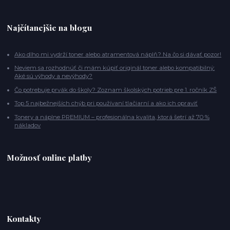
Najčítanejšie na blogu
Ako dlho mi vydrží toner alebo atramentová náplň? Na čo si dávať pozor!
Neviem sa rozhodnúť či mám kúpiť originál toner alebo kompatibilný:
Aké sú výhody a nevýhody?
Čo potrebuje prvák do školy? Zoznam školských potrieb pre 1. ročník ZŠ
Top 5 najbežnejších chýb pri používaní tlačiarní a ako ich opraviť
Tonery a náplne PREMIUM – profesionálna kvalita, ktorá šetrí až 70 %
nákladov
Možnosť online platby
Kontakty