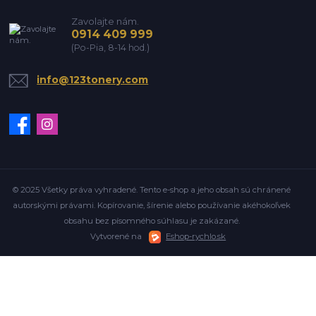
Zavolajte nám.
0914 409 999
(Po-Pia, 8-14 hod.)
info@123tonery.com
© 2025 Všetky práva vyhradené. Tento e-shop a jeho obsah sú chránené
autorskými právami. Kopírovanie, šírenie alebo používanie akéhokoľvek
obsahu bez písomného súhlasu je zakázané.
Vytvorené na
Eshop-rychlo.sk