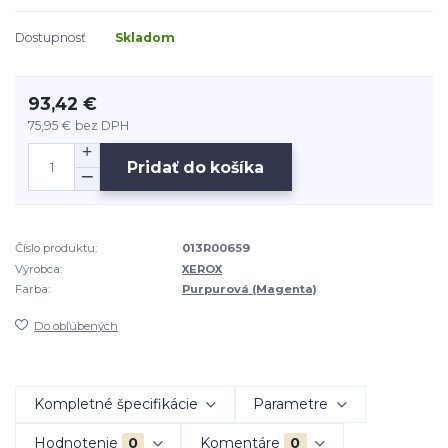
Dostupnosť
Skladom
93,42 €
75,95 €
bez DPH
Pridať do košíka
Číslo produktu:
013R00659
Výrobca:
XEROX
Farba:
Purpurová (Magenta)
Do obľúbených
Kompletné špecifikácie
Parametre
Hodnotenie
0
Komentáre
0