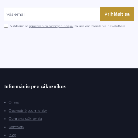
Prihlásiť sa
Súhlasím so
spracovaním osobných údajov
za účelom zasielania newslettera.
Informácie pre zákazníkov
O nás
Obchodné podmienky
Ochrana súkromia
Kontakty
Blog