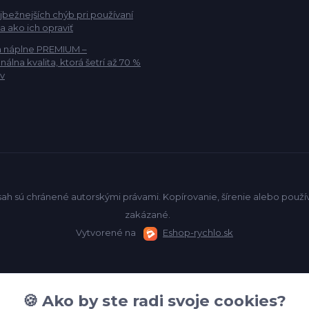
jbežnejších chýb pri používaní
 a ako ich opraviť
a náplne PREMIUM –
nálna kvalita, ktorá šetrí až 70 %
v
sah sú chránené autorskými právami. Kopírovanie, šírenie alebo pou
zakázané.
Vytvorené na
Eshop-rychlo.sk
🍪 Ako by ste radi svoje cookies?