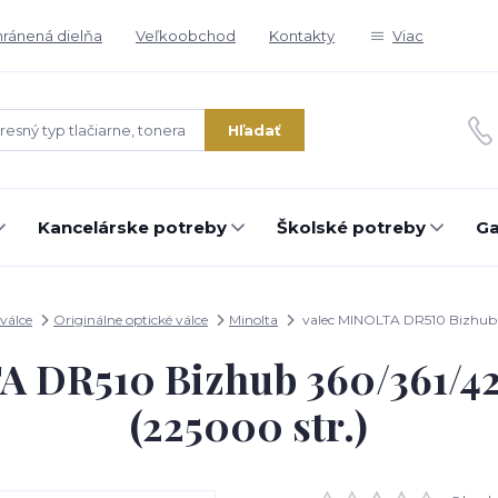
ránená dielňa
Veľkoobchod
Kontakty
Viac
Hľadať
Kancelárske potreby
Školské potreby
Ga
válce
Originálne optické válce
Minolta
valec MINOLTA DR510 Bizhub 3
A DR510 Bizhub 360/361/42
(225000 str.)