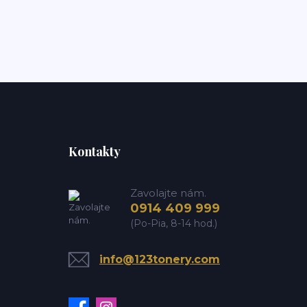
Kontakty
Zavolajte nám.
0914 409 999
(Po-Pia, 8-14 hod.)
info@123tonery.com