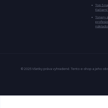
Top 5 na
tlačiarní
Tonery 
profesio
náklado
© 2025 Všetky práva vyhradené. Tento e-shop a jeho ob