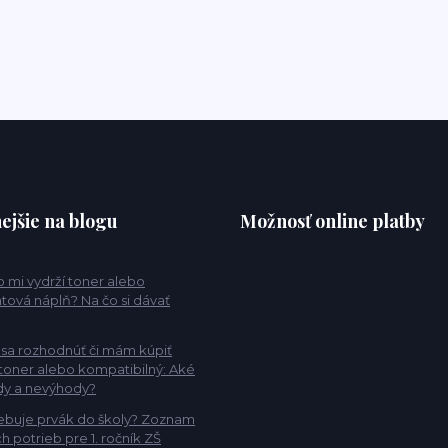
ejšie na blogu
Možnosť online platby
 mi vydrží toner alebo
tová náplň? Na čo si dávať
sa rozhodnúť či mám kúpiť
 toner alebo kompatibilný: Aké
dy a nevýhody?
ebuje prvák do školy? Zoznam
h potrieb pre 1. ročník ZŠ