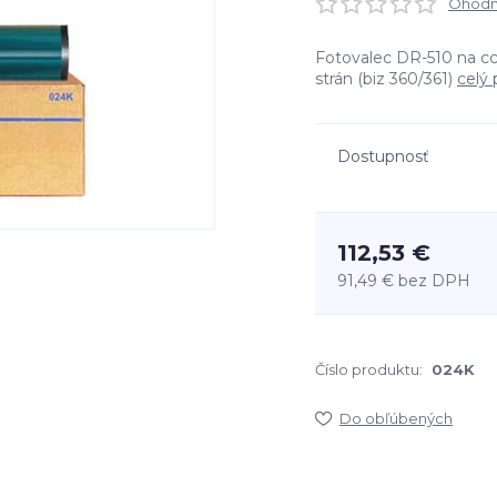
Ohodno
Fotovalec DR-510 na cc
strán (biz 360/361)
celý 
Dostupnosť
112,53 €
91,49 €
bez DPH
Číslo produktu:
024K
Do obľúbených