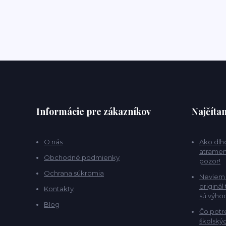
Informácie pre zákazníkov
Najčítan
O nás
Ako dlho
atramen
Obchodné podmienky
pozor!
Ochrana súkromia
Neviem 
originál
Kontakty
sú výho
Blog
Čo potr
školskýc