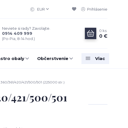
EUR
Prihlásenie
Neviete si rady? Zavolajte.
0
ks
0914 409 999
0 €
(Po-Pia, 8-14 hod.)
stro obaly
Občerstvenie
Viac
60/361/420/421/500/501 (225000 str.)
0/421/500/501