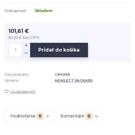
Dostupnosť
Skladom
101,61 €
82,61 €
bez DPH
Pridať do košíka
Číslo produktu:
CB436A
Výrobca:
HEWLETT PACKARD
Do obľúbených
Hodnotenie
0
Komentáre
0