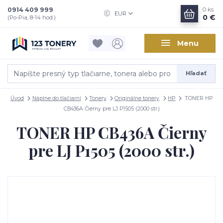
0914 409 999
0
ks
EUR
0 €
(Po-Pia, 8-14 hod.)
Menu
Hľadať
Úvod
Náplne do tlačiarní
Tonery
Originálne tonery
HP
TONER HP
CB436A Čierny pre LJ P1505 (2000 str.)
TONER HP CB436A Čierny
pre LJ P1505 (2000 str.)