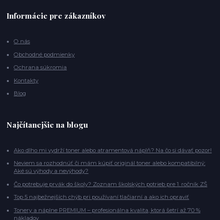
Informácie pre zákazníkov
O nás
Obchodné podmienky
Ochrana súkromia
Kontakty
Blog
Najčítanejšie na blogu
Ako dlho mi vydrží toner alebo atramentová náplň? Na čo si dávať pozor!
Neviem sa rozhodnúť či mám kúpiť originál toner alebo kompatibilný:
Aké sú výhody a nevýhody?
Čo potrebuje prvák do školy? Zoznam školských potrieb pre 1. ročník ZŠ
Top 5 najbežnejších chýb pri používaní tlačiarní a ako ich opraviť
Tonery a náplne PREMIUM – profesionálna kvalita, ktorá šetrí až 70 %
nákladov