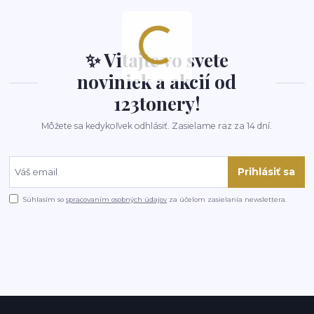
✨ Vitajte vo svete
noviniek a akcií od
123tonery!
Môžete sa kedykoľvek odhlásiť. Zasielame raz za 14 dní.
Prihlásiť sa
Súhlasím so
spracovaním osobných údajov
za účelom zasielania newslettera.