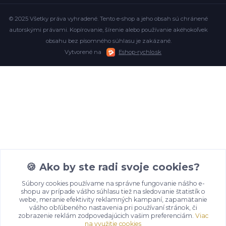
© 2025 Všetky práva vyhradené. Tento e-shop a jeho obsah sú chránené
autorskými právami. Kopírovanie, šírenie alebo používanie akéhokoľvek
obsahu bez písomného súhlasu je zakázané.
Vytvorené na
Eshop-rychlo.sk
🍪 Ako by ste radi svoje cookies?
Súbory cookies používame na správne fungovanie nášho e-
shopu av prípade vášho súhlasu tiež na sledovanie štatistík o
webe, meranie efektivity reklamných kampaní, zapamätanie
vášho obľúbeného nastavenia pri používaní stránok, či
zobrazenie reklám zodpovedajúcich vašim preferenciám.
Viac
na využitie cookies