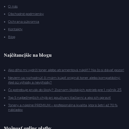
O nás
Obchodné podmienky
Ochrana súkromia
Kontakty
Blog
Najčítanejšie na blogu
Ako dlho mi vydrží toner alebo atramentová náplň? Na čo si dávať pozor!
Neviem sa rozhodnúť či mám kúpiť originál toner alebo kompatibilný:
Aké sú výhody a nevýhody?
Čo potrebuje prvák do školy? Zoznam školských potrieb pre 1. ročník ZŠ
Top 5 najbežnejších chýb pri používaní tlačiarní a ako ich opraviť
Tonery a náplne PREMIUM – profesionálna kvalita, ktorá šetrí až 70 %
nákladov
Možnosť online platby