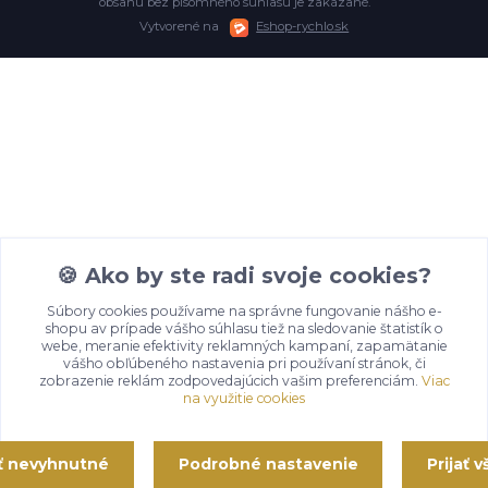
obsahu bez písomného súhlasu je zakázané.
Vytvorené na
Eshop-rychlo.sk
🍪 Ako by ste radi svoje cookies?
Súbory cookies používame na správne fungovanie nášho e-
shopu av prípade vášho súhlasu tiež na sledovanie štatistík o
webe, meranie efektivity reklamných kampaní, zapamätanie
vášho obľúbeného nastavenia pri používaní stránok, či
zobrazenie reklám zodpovedajúcich vašim preferenciám.
Viac
na využitie cookies
ať nevyhnutné
Podrobné nastavenie
Prijať 