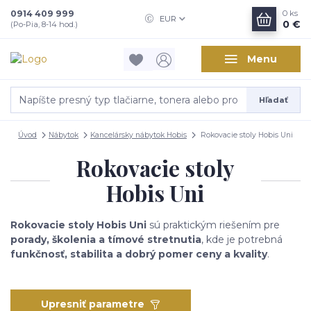
0914 409 999
0
ks
EUR
0 €
(Po-Pia, 8-14 hod.)
Menu
Hľadať
Úvod
Nábytok
Kancelársky nábytok Hobis
Rokovacie stoly Hobis Uni
Rokovacie stoly
Hobis Uni
Rokovacie stoly Hobis Uni
sú praktickým riešením pre
porady, školenia a tímové stretnutia
, kde je potrebná
funkčnosť, stabilita a dobrý pomer ceny a kvality
.
Upresniť parametre