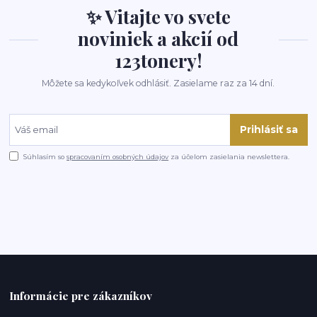
✨ Vitajte vo svete
noviniek a akcií od
123tonery!
Môžete sa kedykoľvek odhlásiť. Zasielame raz za 14 dní.
Prihlásiť sa
Súhlasím so
spracovaním osobných údajov
za účelom zasielania newslettera.
Informácie pre zákazníkov