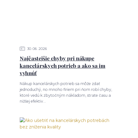
30
06
2026
Najčastejšie chyby pri nákupe
kancelárskych potrieb a ako sa im
vyhnúť
Nákup kancelárskych potrieb sa môže zdať
jednoduchý, no mnoho firiem pri ňom robí chyby,
ktoré vedú k zbytočným nákladom, strate času a
nižšej efektiv...