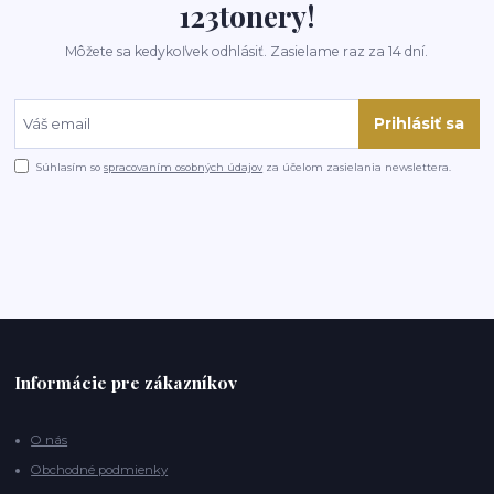
123tonery!
Môžete sa kedykoľvek odhlásiť. Zasielame raz za 14 dní.
Prihlásiť sa
Súhlasím so
spracovaním osobných údajov
za účelom zasielania newslettera.
Informácie pre zákazníkov
O nás
Obchodné podmienky