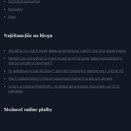
Ochrana súkromia
Kontakty
Blog
Najčítanejšie na blogu
Ako dlho mi vydrží toner alebo atramentová náplň? Na čo si dávať pozor!
Neviem sa rozhodnúť či mám kúpiť originál toner alebo kompatibilný:
Aké sú výhody a nevýhody?
Čo potrebuje prvák do školy? Zoznam školských potrieb pre 1. ročník ZŠ
Top 5 najbežnejších chýb pri používaní tlačiarní a ako ich opraviť
Tonery a náplne PREMIUM – profesionálna kvalita, ktorá šetrí až 70 %
nákladov
Možnosť online platby