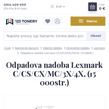
0914 409 999
0
ks
EUR
0 €
(Po-Pia, 8-14 hod.)
Menu
Hľadať
Úvod
Náplne do tlačiarní
Zberné nádoby
Originálne nádoby
Lexmark
Odpadova nadoba Lexmark C/CS/CX/MC/3X/4X, (15 000str.)
Odpadova nadoba Lexmark
C/CS/CX/MC/3X/4X, (15
000str.)