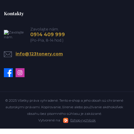
Kontakty
Zavolajte nám.
0914 409 999
(Po-Pia, 8-14 hod.)
info@123tonery.com
© 2025 Všetky práva vyhradené. Tento e-shop a jeho obsah sú chránené
autorskými právami. Kopírovanie, šírenie alebo používanie akéhokoľvek
obsahu bez písomného súhlasu je zakázané.
Vytvorené na
Eshop-rychlo.sk