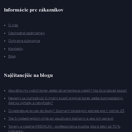
Informácie pre zákazníkov
O nás
Obchodné podmienky
Ochrana súkromia
Kontakty
Blog
Najčítanejšie na blogu
Ako dlho mi vydrží toner alebo atramentová náplň? Na čo si dávať pozor!
Neviem sa rozhodnúť či mám kúpiť originál toner alebo kompatibilný:
Aké sú výhody a nevýhody?
Čo potrebuje prvák do školy? Zoznam školských potrieb pre 1. ročník ZŠ
Top 5 najbežnejších chýb pri používaní tlačiarní a ako ich opraviť
Tonery a náplne PREMIUM – profesionálna kvalita, ktorá šetrí až 70 %
nákladov