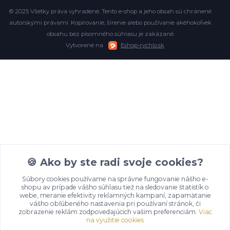
© 2025 Všetky práva vyhradené. Tento e-shop a jeho obsah sú chránené
autorskými právami. Kopírovanie, šírenie alebo používanie akéhokoľvek
obsahu bez písomného súhlasu je zakázané.
Vytvorené na
Eshop-rychlo.sk
🍪 Ako by ste radi svoje cookies?
Súbory cookies používame na správne fungovanie nášho e-
shopu av prípade vášho súhlasu tiež na sledovanie štatistík o
webe, meranie efektivity reklamných kampaní, zapamätanie
vášho obľúbeného nastavenia pri používaní stránok, či
zobrazenie reklám zodpovedajúcich vašim preferenciám.
Viac
na využitie cookies