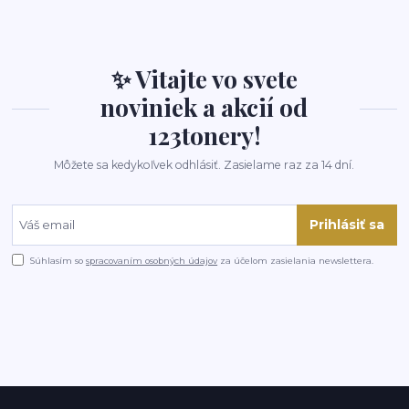
✨ Vitajte vo svete
noviniek a akcií od
123tonery!
Môžete sa kedykoľvek odhlásiť. Zasielame raz za 14 dní.
Prihlásiť sa
Súhlasím so
spracovaním osobných údajov
za účelom zasielania newslettera.