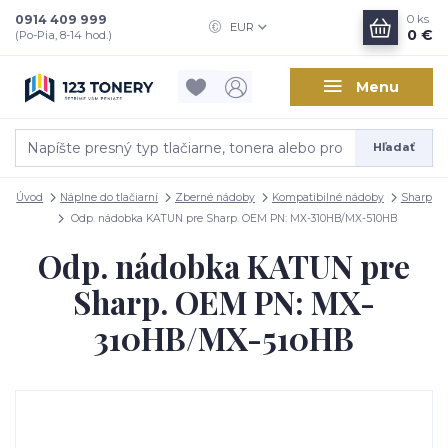
0914 409 999
0
ks
EUR
0 €
(Po-Pia, 8-14 hod.)
Menu
Hľadať
Úvod
Náplne do tlačiarní
Zberné nádoby
Kompatibilné nádoby
Sharp
Odp. nádobka KATUN pre Sharp. OEM PN: MX-310HB/MX-510HB
Odp. nádobka KATUN pre
Sharp. OEM PN: MX-
310HB/MX-510HB