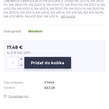
Odpadová nádoba Katun Pre použitie v: Sharp MX 2301 N, MX 2600
FG, MX 2600 FN, MX 2600 N, MX 3100 FG, MX 3100 FN, MX 3100 N, MX
4100 FN, MX 4100 N, MX 4101 N, MX 5000 FN, MX 5000 N, MX 5001 FN,
MX 5001 N, MX 4110 N, MX 4111 N, MX 4112 N, MX 4112 NA, MX 4112 NDFK,
MX 4112 NRFK, MX 4112 NSF, MX 4112 N...
celý popis
Dostupnosť
Skladom
17,48 €
14,21 €
bez DPH
Pridať do košíka
Číslo produktu:
37669
Výrobca:
KATUN
Do obľúbených