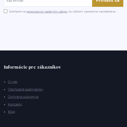
Prihlásiť sa
Súhlasím so
spracovaním osobných údajov
za účelom zasielania newslettera.
Informácie pre zákazníkov
O nás
Obchodné podmienky
Ochrana súkromia
Kontakty
Blog