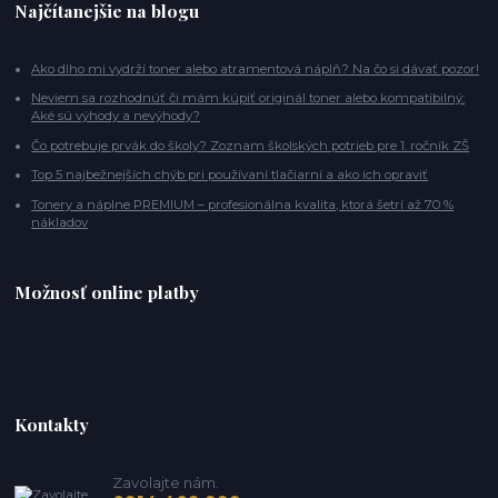
Najčítanejšie na blogu
Ako dlho mi vydrží toner alebo atramentová náplň? Na čo si dávať pozor!
Neviem sa rozhodnúť či mám kúpiť originál toner alebo kompatibilný:
Aké sú výhody a nevýhody?
Čo potrebuje prvák do školy? Zoznam školských potrieb pre 1. ročník ZŠ
Top 5 najbežnejších chýb pri používaní tlačiarní a ako ich opraviť
Tonery a náplne PREMIUM – profesionálna kvalita, ktorá šetrí až 70 %
nákladov
Možnosť online platby
Kontakty
Zavolajte nám.