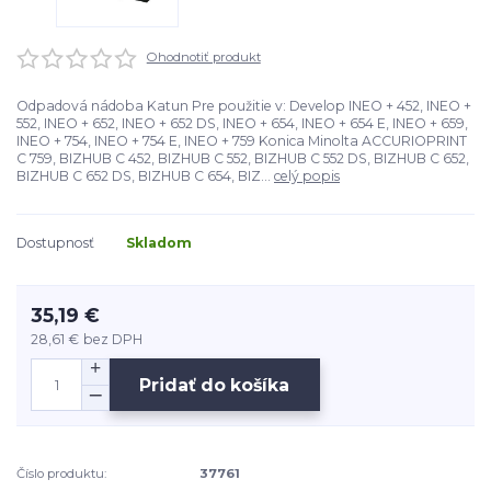
Ohodnotiť produkt
Odpadová nádoba Katun Pre použitie v: Develop INEO + 452, INEO +
552, INEO + 652, INEO + 652 DS, INEO + 654, INEO + 654 E, INEO + 659,
INEO + 754, INEO + 754 E, INEO + 759 Konica Minolta ACCURIOPRINT
C 759, BIZHUB C 452, BIZHUB C 552, BIZHUB C 552 DS, BIZHUB C 652,
BIZHUB C 652 DS, BIZHUB C 654, BIZ...
celý popis
Dostupnosť
Skladom
35,19 €
28,61 €
bez DPH
Pridať do košíka
Číslo produktu:
37761