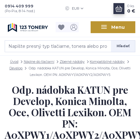
0914 409 999
0
ks
EUR
0 €
(Po-Pia, 8-14 hod.)
Menu
Hľadať
Úvod
Náplne do tlačiarní
Zberné nádoby
Kompatibilné nádoby
Develop
Odp. nádobka KATUN pre Develop, Konica Minolta, Oce, Olivetti
Lexikon. OEM PN: A0XPWY1/A0XPWY2/A0XPWY5
Odp. nádobka KATUN pre
Develop, Konica Minolta,
Oce, Olivetti Lexikon. OEM
PN:
A0XPWY1/A0XPWY2/A0XPW