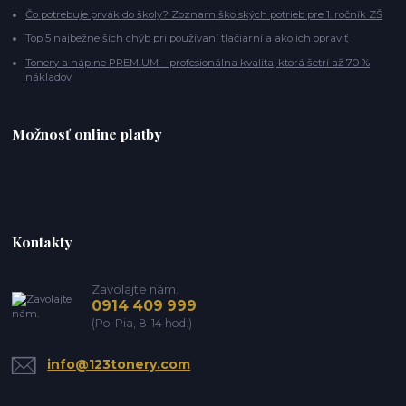
Čo potrebuje prvák do školy? Zoznam školských potrieb pre 1. ročník ZŠ
Top 5 najbežnejších chýb pri používaní tlačiarní a ako ich opraviť
Tonery a náplne PREMIUM – profesionálna kvalita, ktorá šetrí až 70 %
nákladov
Možnosť online platby
Kontakty
Zavolajte nám.
0914 409 999
(Po-Pia, 8-14 hod.)
info@123tonery.com