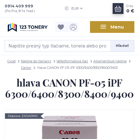
0914 409 999
0
ks
EUR
0 €
(Po-Pia, 8-14 hod.)
Menu
Hľadať
Úvod
Náplne do tlačiarní
Veľkoformatová tlač
Atramentové náplne
Canon
hlava CANON PF-05 iPF 6300/6400/8300/8400/9400
hlava CANON PF-05 iPF
6300/6400/8300/8400/9400
Doprava ZADARMO