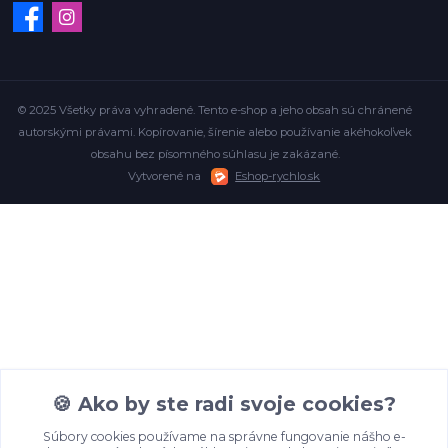
© 2025 Všetky práva vyhradené. Tento e-shop a jeho obsah sú chránené
autorskými právami. Kopírovanie, šírenie alebo používanie akéhokoľvek
obsahu bez písomného súhlasu je zakázané.
Vytvorené na
Eshop-rychlo.sk
🍪 Ako by ste radi svoje cookies?
Súbory cookies používame na správne fungovanie nášho e-