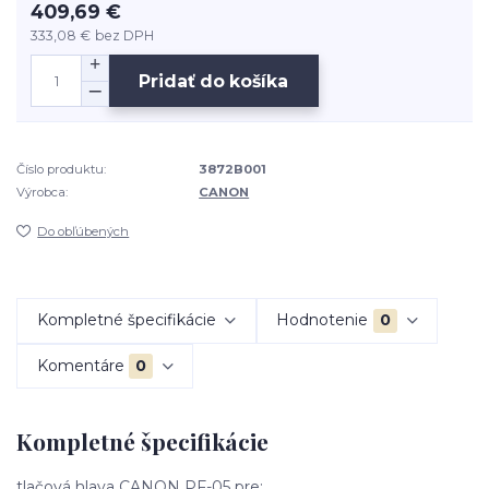
409,69 €
333,08 €
bez DPH
Pridať do košíka
Číslo produktu:
3872B001
Výrobca:
CANON
Do obľúbených
Kompletné špecifikácie
Hodnotenie
0
Komentáre
0
Kompletné špecifikácie
tlačová hlava CANON PF-05 pre: