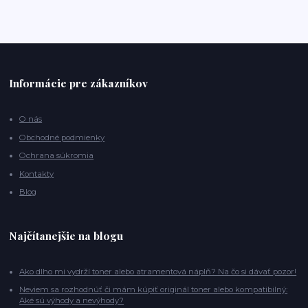
Informácie pre zákazníkov
O nás
Obchodné podmienky
Ochrana súkromia
Kontakty
Blog
Najčítanejšie na blogu
Ako dlho mi vydrží toner alebo atramentová náplň? Na čo si dávať pozor!
Neviem sa rozhodnúť či mám kúpiť originál toner alebo kompatibilný:
Aké sú výhody a nevýhody?