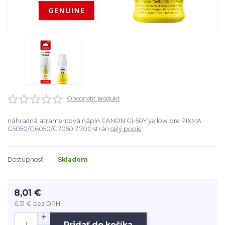
Ohodnotiť produkt
náhradná atramentová náplň CANON GI-50Y yellow pre PIXMA
G5050/G6050/G7050 7.700 strán
celý popis
Dostupnosť
Skladom
8,01 €
6,51 €
bez DPH
Pridať do košíka