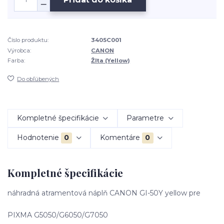
Číslo produktu:
3405C001
Výrobca:
CANON
Farba:
Žlta (Yellow)
Do obľúbených
Kompletné špecifikácie
Parametre
Hodnotenie
0
Komentáre
0
Kompletné špecifikácie
náhradná atramentová náplň CANON GI-50Y yellow pre
PIXMA G5050/G6050/G7050