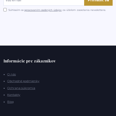
Súhlasím so
spracovaním osobných údajov
za účelom zasielania newslettera.
Informácie pre zákazníkov
O nás
Obchodné podmienky
Ochrana súkromia
Kontakty
Blog