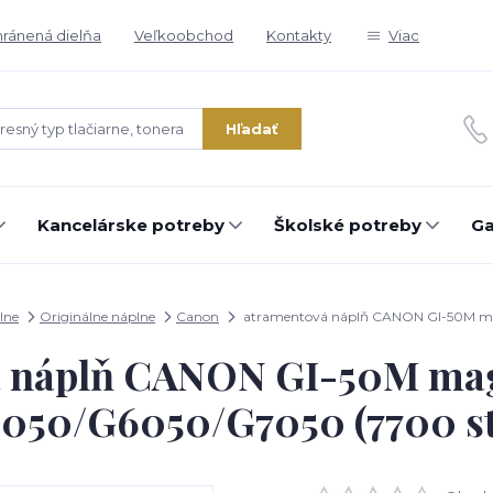
ránená dielňa
Veľkoobchod
Kontakty
Viac
Hľadať
Kancelárske potreby
Školské potreby
Ga
lne
Originálne náplne
Canon
atramentová náplň CANON GI-50M ma
á náplň CANON GI-50M ma
050/G6050/G7050 (7700 st