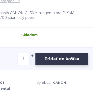
tiť produkt
 náplň CANON GI-50M magenta pre PIXMA
700 strán
celý popis
Skladom
Pridať do košíka
01
Výrobca:
CANON
enta)