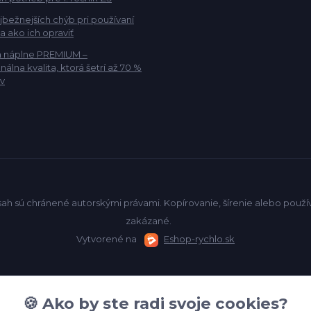
jbežnejších chýb pri používaní
 a ako ich opraviť
a náplne PREMIUM –
nálna kvalita, ktorá šetrí až 70 %
v
sah sú chránené autorskými právami. Kopírovanie, šírenie alebo pou
zakázané.
Vytvorené na
Eshop-rychlo.sk
🍪 Ako by ste radi svoje cookies?