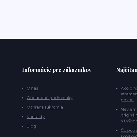
Informácie pre zákazníkov
Najčítan
O nás
Ako dlho
atramen
Obchodné podmienky
pozor!
Ochrana súkromia
Neviem 
originál
Kontakty
sú výho
Blog
Čo potr
školskýc