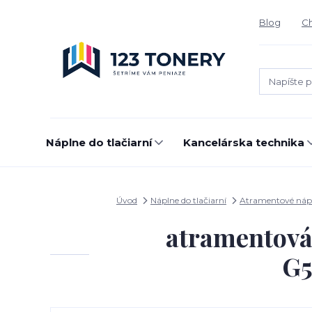
Blog
Ch
Náplne do tlačiarní
Kancelárska technika
Úvod
Náplne do tlačiarní
Atramentové náp
atramentov
G5