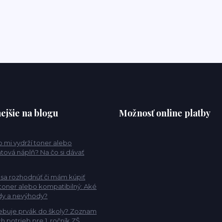
ejšie na blogu
Možnosť online platby
 mi vydrží toner alebo
tová náplň? Na čo si dávať
sa rozhodnúť či mám kúpiť
 toner alebo kompatibilný: Aké
dy a nevýhody?
ebuje prvák do školy? Zoznam
h potrieb pre 1. ročník ZŠ