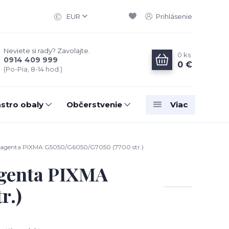
EUR
Prihlásenie
Neviete si rady? Zavolajte.
0
ks
0914 409 999
0 €
(Po-Pia, 8-14 hod.)
stro obaly
Občerstvenie
Viac
genta PIXMA G5050/G6050/G7050 (7700 str.)
genta PIXMA
r.)