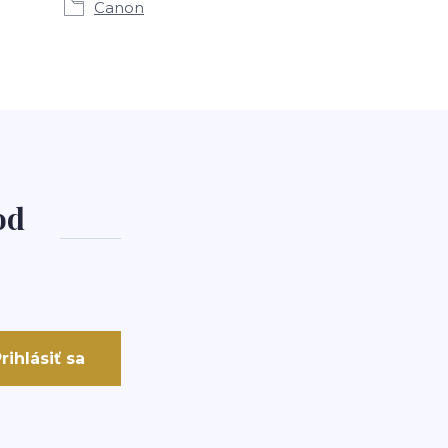
Canon
od
rihlásiť sa