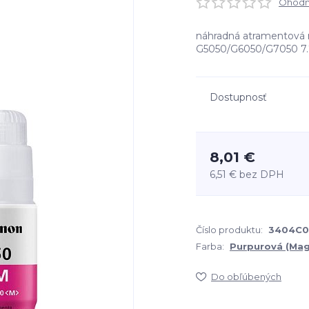
Ohodno
náhradná atramentová
G5050/G6050/G7050 7.
Dostupnosť
8,01 €
6,51 €
bez DPH
Číslo produktu:
3404C0
Farba:
Purpurová (Mag
Do obľúbených