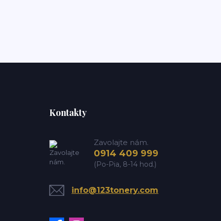
Kontakty
Zavolajte nám.
0914 409 999
(Po-Pia, 8-14 hod.)
info@123tonery.com