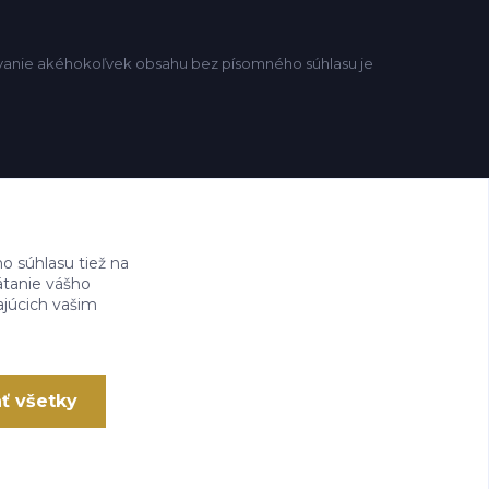
žívanie akéhokoľvek obsahu bez písomného súhlasu je
 súhlasu tiež na
ätanie vášho
ajúcich vašim
ať všetky