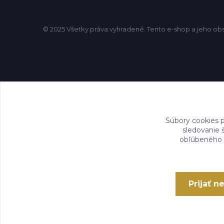
© 2025 Všetky práva vyhradené. Tento e-shop a jeho ob
Súbory cookies 
sledovanie 
obľúbeného n
Prijať 