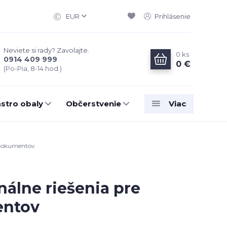
EUR
Prihlásenie
Neviete si rady? Zavolajte.
0
ks
0914 409 999
0 €
(Po-Pia, 8-14 hod.)
stro obaly
Občerstvenie
Viac
u dokumentov
nálne riešenia pre
entov