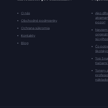
O nás
Ako dlho
atramen
Obchodné podmienky
pozor!
Ochrana súkromia
Neviem 
originál
Kontakty
sú výho
Blog
Čo potr
školskýc
Top 5 na
tlačiarní
Tonery 
profesio
náklado