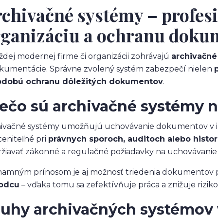
chivačné systémy – profesi
rganizáciu a ochranu doku
ždej modernej firme či organizácii zohrávajú
archivačné
kumentácie. Správne zvolený systém zabezpečí nielen
odobú ochranu dôležitých dokumentov
.
ečo sú archivačné systémy 
ivačné systémy umožňujú uchovávanie dokumentov v ich
eniteľné pri
právnych sporoch, auditoch alebo histori
žiavať zákonné a regulačné požiadavky na uchovávanie 
amným prínosom je aj možnosť triedenia dokumentov 
odcu
– vďaka tomu sa zefektívňuje práca a znižuje riziko 
uhy archivačných systémov 