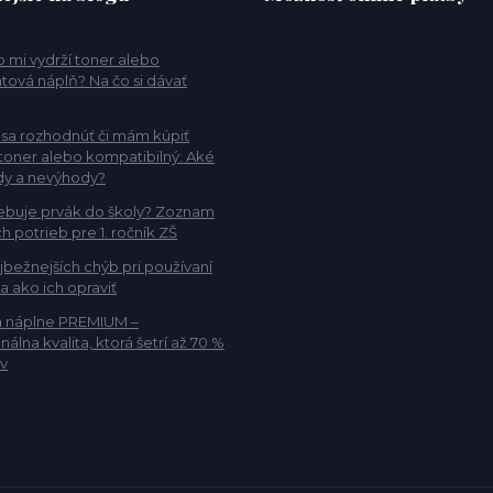
 mi vydrží toner alebo
tová náplň? Na čo si dávať
sa rozhodnúť či mám kúpiť
 toner alebo kompatibilný: Aké
dy a nevýhody?
ebuje prvák do školy? Zoznam
h potrieb pre 1. ročník ZŠ
jbežnejších chýb pri používaní
 a ako ich opraviť
a náplne PREMIUM –
nálna kvalita, ktorá šetrí až 70 %
v