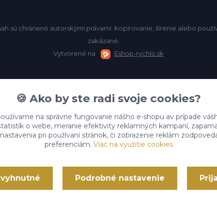
sah sú chránené autorskými právami. Kopírovanie, šírenie alebo pou
zakázané.
Vytvorené na
Eshop-rychlo.sk
🍪 Ako by ste radi svoje cookies?
používame na správne fungovanie nášho e-shopu av prípade vášho
štatistík o webe, meranie efektivity reklamných kampaní, zapam
astavenia pri používaní stránok, či zobrazenie reklám zodpoved
preferenciám.
Viac na využitie cookies
nevyhnutné
Podrobné nastavenie
Prij