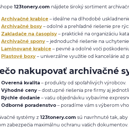
-shope
123tonery.com
nájdete široký sortiment archivačn
Archivačné krabice
– ideálne na dlhodobé uskladnenie 
Archivačné boxy
– odolné a prehľadné riešenie pre r
Zakladače na časopisy
– praktické na organizáciu kata
Archivačné spony
– jednoduché riešenie na uchytenie a
Laminované krabice
– pevné a odolné voči poškodeni
Plastové boxy
– univerzálne využitie od kancelárie až p
ečo nakupovať archivačné s
Overená kvalita
– produkty od spoľahlivých výrobcov.
Výhodné ceny
– dostupné riešenia pre firmy aj jednotl
Rýchle dodanie
– vašu objednávku vybavíme expresn
Odborné poradenstvo
– poradíme vám s výberom vhodn
ivačné systémy z
123tonery.com
sú navrhnuté tak, ab
om zabezpečia maximálnu ochranu vašich dokumentov.