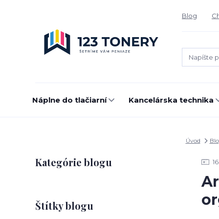
Blog
Ch
Náplne do tlačiarní
Kancelárska technika
Úvod
Bl
Kategórie blogu
16
Ar
or
Štítky blogu