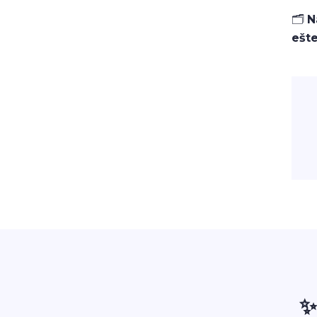
🗂️
N
ešte
✨