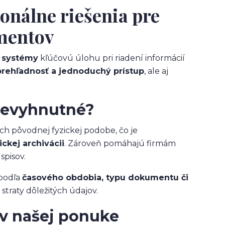
onálne riešenia pre
mentov
 systémy
kľúčovú úlohu pri riadení informácií
prehľadnosť a jednoduchý prístup
, ale aj
nevyhnutné?
 pôvodnej fyzickej podobe, čo je
ckej archivácii
. Zároveň pomáhajú firmám
spisov.
podľa
časového obdobia, typu dokumentu či
straty dôležitých údajov.
v našej ponuke