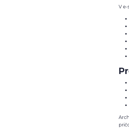
V e
Pr
Arch
prič