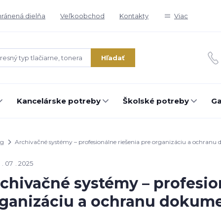
ránená dielňa
Veľkoobchod
Kontakty
Viac
Hľadať
Kancelárske potreby
Školské potreby
Ga
og
Archivačné systémy – profesionálne riešenia pre organizáciu a ochran
07
2025
chivačné systémy – profesio
ganizáciu a ochranu dokum