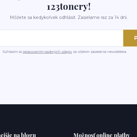
123tonery!
Môžete sa kedykoľvek odhlásiť. Zasielame raz za 14 dní.
P
Súhlasím so
spracovaním osobných údajov
za účelom zasielania newslettera.
ejšie na blogu
Možnosť online platby