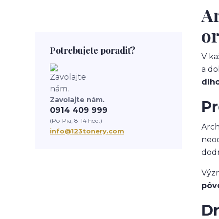
Ar
o
Potrebujete poradiť?
V ka
a do
dlh
Zavolajte nám.
Pr
0914 409 999
(Po-Pia, 8-14 hod.)
Arch
info@123tonery.com
neoc
dodr
Význ
pôv
Dr