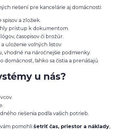
ých riešení pre kancelárie aj domácnosti:
spisov a zložiek.
ýchly prístup k dokumentom.
lógov, časopisov či brožúr.
 uloženie voľných listov.
u, vhodné na náročnejšie podmienky.
o domácnosť, ľahko sa čistia a prenášajú.
ystémy u nás?
ivcov.
e.
ého riešenia podľa vašich potrieb.
y vám pomohli
šetriť čas, priestor a náklady
,