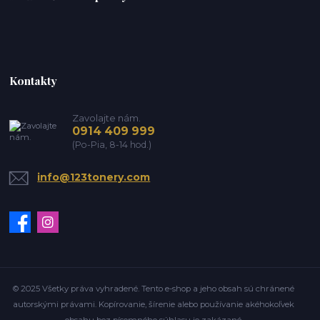
Kontakty
Zavolajte nám.
0914 409 999
(Po-Pia, 8-14 hod.)
info@123tonery.com
© 2025 Všetky práva vyhradené. Tento e-shop a jeho obsah sú chránené
autorskými právami. Kopírovanie, šírenie alebo používanie akéhokoľvek
obsahu bez písomného súhlasu je zakázané.