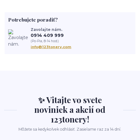
Potrebujete poradiť?
Zavolajte nám.
0914 409 999
(Po-Pia, 8-14 hod.)
info@123tonery.com
✨ Vitajte vo svete
noviniek a akcií od
123tonery!
Môžete sa kedykoľvek odhlásiť. Zasielame raz za 14 dní.