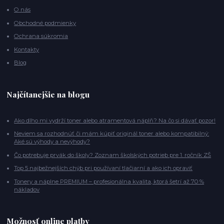
O nás
Obchodné podmienky
Ochrana súkromia
Kontakty
Blog
Najčítanejšie na blogu
Ako dlho mi vydrží toner alebo atramentová náplň? Na čo si dávať pozor!
Neviem sa rozhodnúť či mám kúpiť originál toner alebo kompatibilný:
Aké sú výhody a nevýhody?
Čo potrebuje prvák do školy? Zoznam školských potrieb pre 1. ročník ZŠ
Top 5 najbežnejších chýb pri používaní tlačiarní a ako ich opraviť
Tonery a náplne PREMIUM – profesionálna kvalita, ktorá šetrí až 70 %
nákladov
Možnosť online platby