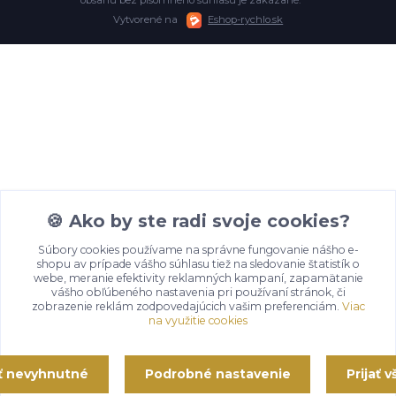
Vytvorené na
Eshop-rychlo.sk
🍪 Ako by ste radi svoje cookies?
Súbory cookies používame na správne fungovanie nášho e-
shopu av prípade vášho súhlasu tiež na sledovanie štatistík o
webe, meranie efektivity reklamných kampaní, zapamätanie
vášho obľúbeného nastavenia pri používaní stránok, či
zobrazenie reklám zodpovedajúcich vašim preferenciám.
Viac
na využitie cookies
ať nevyhnutné
Podrobné nastavenie
Prijať 