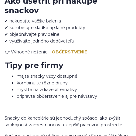
Ako ušetriť pri nákupe
snackov
✔ nakupujte väčšie balenia
✔ kombinujte sladké aj slané produkty
✔ objednávajte pravidelne
✔ využívajte jedného dodávateľa
👉 Výhodné riešenie -
OBČERSTVENIE
Tipy pre firmy
majte snacky vždy dostupné
kombinujte rôzne druhy
myslite na zdravé alternatívy
pripravte občerstvenie aj pre návštevy
Snacky do kancelárie sú jednoduchý spôsob, ako zvýšiť
spokojnosť zamestnancov a zlepšiť pracovné prostredie.
Správne nastavené občerstvenie prináša firme vyšší výkon