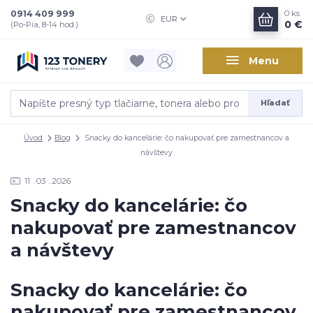
0914 409 999
0
ks
EUR
0 €
(Po-Pia, 8-14 hod.)
Menu
Hľadať
Úvod
Blog
Snacky do kancelárie: čo nakupovať pre zamestnancov a
návštevy
11
03
2026
Snacky do kancelárie: čo
nakupovať pre zamestnancov
a návštevy
Snacky do kancelárie: čo
nakupovať pre zamestnancov