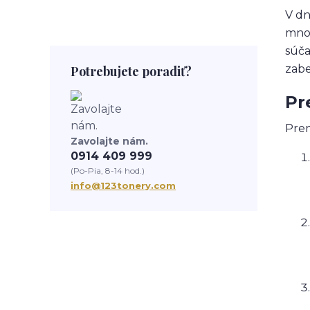
V dn
mnoh
súča
zabe
Potrebujete poradiť?
Pr
Pren
Zavolajte nám.
0914 409 999
(Po-Pia, 8-14 hod.)
info@123tonery.com