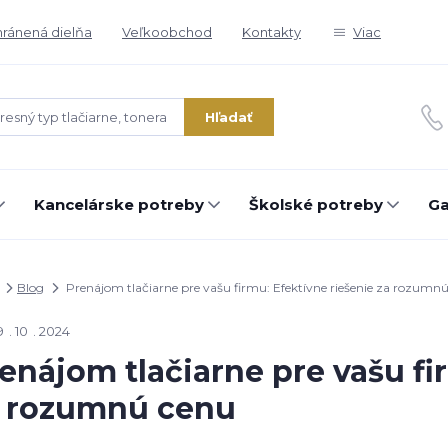
ránená dielňa
Veľkoobchod
Kontakty
Viac
Hľadať
Kancelárske potreby
Školské potreby
Ga
Blog
Prenájom tlačiarne pre vašu firmu: Efektívne riešenie za rozumn
9
10
2024
enájom tlačiarne pre vašu fi
a rozumnú cenu