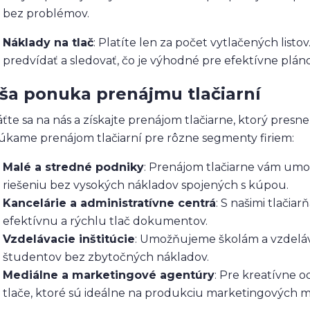
bez problémov.
Náklady na tlač
: Platíte len za počet vytlačených list
predvídať a sledovať, čo je výhodné pre efektívne plán
ša ponuka prenájmu tlačiarní
ťte sa na nás a získajte prenájom tlačiarne, ktorý pre
kame prenájom tlačiarní pre rôzne segmenty firiem:
Malé a stredné podniky
: Prenájom tlačiarne vám umo
riešeniu bez vysokých nákladov spojených s kúpou.
Kancelárie a administratívne centrá
: S našimi tlači
efektívnu a rýchlu tlač dokumentov.
Vzdelávacie inštitúcie
: Umožňujeme školám a vzdeláva
študentov bez zbytočných nákladov.
Mediálne a marketingové agentúry
: Pre kreatívne 
tlače, ktoré sú ideálne na produkciu marketingových ma