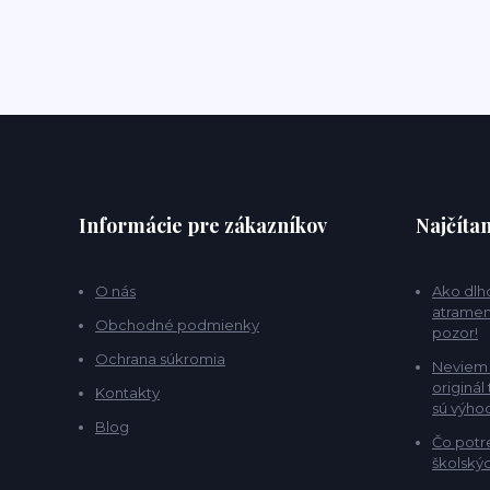
Informácie pre zákazníkov
Najčítan
O nás
Ako dlho
atramen
Obchodné podmienky
pozor!
Ochrana súkromia
Neviem 
originál
Kontakty
sú výho
Blog
Čo potr
školskýc