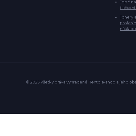
Top 5 na
tlačiarní
Tonery 
profesio
náklado
© 2025 Všetky práva vyhradené. Tento e-shop a jeho ob