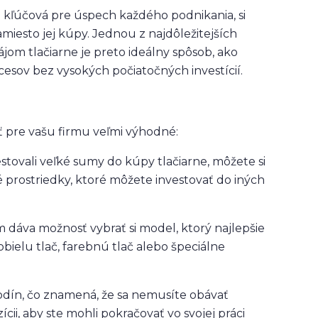
a kľúčová pre úspech každého podnikania, si
esto jej kúpy. Jednou z najdôležitejších
ájom tlačiarne je preto ideálny spôsob, ako
esov bez vysokých počiatočných investícií.
 pre vašu firmu veľmi výhodné:
estovali veľké sumy do kúpy tlačiarne, môžete si
 prostriedky, ktoré môžete investovať do iných
m dáva možnosť vybrať si model, ktorý najlepšie
bielu tlač, farebnú tlač alebo špeciálne
hodín, čo znamená, že sa nemusíte obávať
cii, aby ste mohli pokračovať vo svojej práci