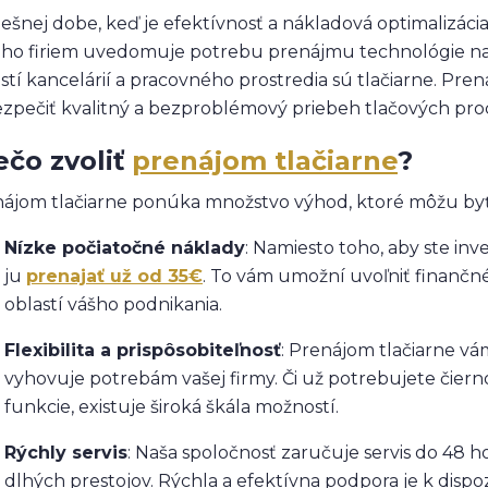
ešnej dobe, keď je efektívnosť a nákladová optimalizáci
o firiem uvedomuje potrebu prenájmu technológie nami
stí kancelárií a pracovného prostredia sú tlačiarne. Pren
zpečiť kvalitný a bezproblémový priebeh tlačových proc
ečo zvoliť
prenájom tlačiarne
?
ájom tlačiarne ponúka množstvo výhod, ktoré môžu byť
Nízke počiatočné náklady
: Namiesto toho, aby ste inv
ju
prenajať už od 35€
. To vám umožní uvoľniť finančné
oblastí vášho podnikania.
Flexibilita a prispôsobiteľnosť
: Prenájom tlačiarne vá
vyhovuje potrebám vašej firmy. Či už potrebujete čierno
funkcie, existuje široká škála možností.
Rýchly servis
: Naša spoločnosť zaručuje servis do 48 
dlhých prestojov. Rýchla a efektívna podpora je k dispozí