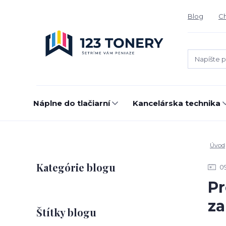
Blog
Ch
Náplne do tlačiarní
Kancelárska technika
Úvod
Kategórie blogu
0
Pr
z
Štítky blogu