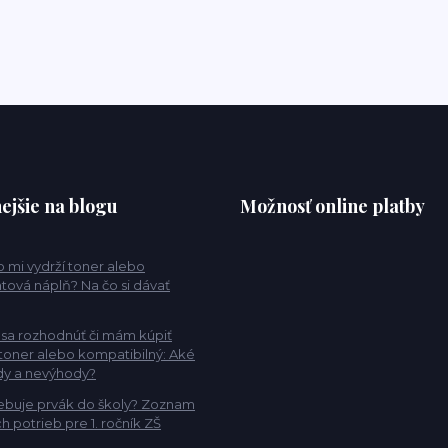
ejšie na blogu
Možnosť online platby
 mi vydrží toner alebo
tová náplň? Na čo si dávať
sa rozhodnúť či mám kúpiť
 toner alebo kompatibilný: Aké
dy a nevýhody?
ebuje prvák do školy? Zoznam
h potrieb pre 1. ročník ZŠ