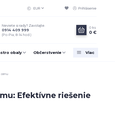
EUR
Prihlásenie
Neviete si rady? Zavolajte.
0
ks
0914 409 999
0 €
(Po-Pia, 8-14 hod.)
stro obaly
Občerstvenie
Viac
ú cenu
rmu: Efektívne riešenie