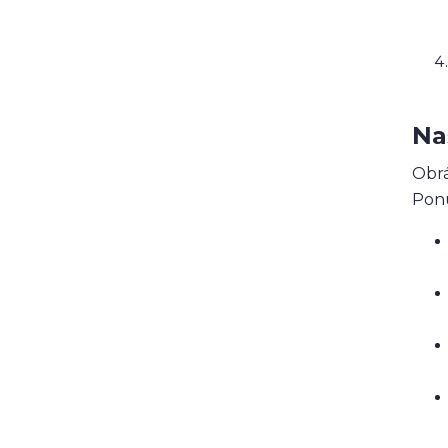
Na
Obrá
Ponú