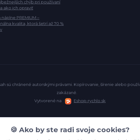
jbežnejších chýb pri používaní
 a ako ich opraviť
a náplne PREMIUM –
nálna kvalita, ktorá šetrí až 70 %
v
sah sú chránené autorskými právami. Kopírovanie, šírenie alebo pou
zakázané.
Vytvorené na
Eshop-rychlo.sk
🍪 Ako by ste radi svoje cookies?