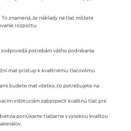
ov. To znamená, že náklady na tlač môžete
ovanie rozpočtu.
sne zodpovedá potrebám vášho podnikania.
žní mať prístup k kvalitnému tlačovému
arňami budete mať všetko, čo potrebujete na
cím inštitúciám zabezpečiť kvalitnú tlač pre
odvetvia ponúkame tlačiarne s vysokou kvalitou
teriálov.