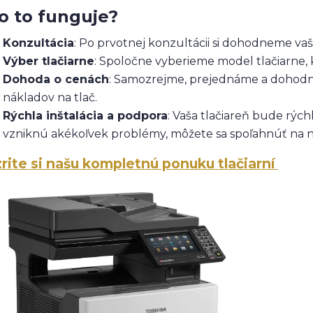
o to funguje?
Konzultácia
: Po prvotnej konzultácii si dohodneme vaš
Výber tlačiarne
: Spoločne vyberieme model tlačiarne, 
Dohoda o cenách
: Samozrejme, prejednáme a dohod
nákladov na tlač.
Rýchla inštalácia a podpora
: Vaša tlačiareň bude rých
vzniknú akékoľvek problémy, môžete sa spoľahnúť na náš
rite si našu kompletnú ponuku tlačiarní