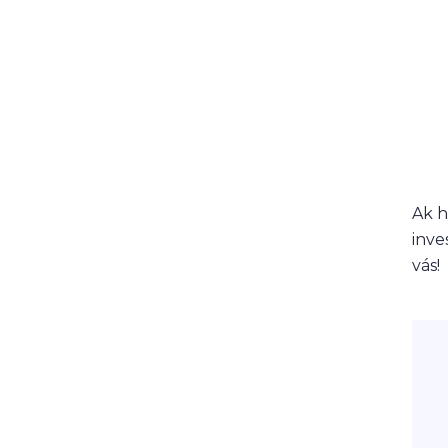
Ak h
inve
vás!