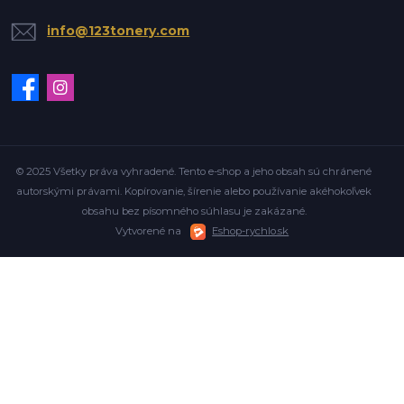
info@123tonery.com
© 2025 Všetky práva vyhradené. Tento e-shop a jeho obsah sú chránené
autorskými právami. Kopírovanie, šírenie alebo používanie akéhokoľvek
obsahu bez písomného súhlasu je zakázané.
Vytvorené na
Eshop-rychlo.sk