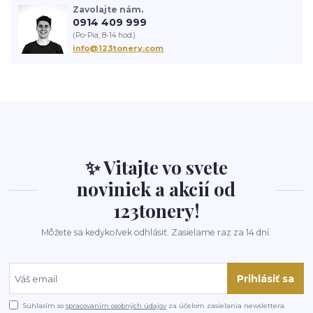
Zavolajte nám.
0914 409 999
(Po-Pia, 8-14 hod.)
info@123tonery.com
✨ Vitajte vo svete
noviniek a akcií od
123tonery!
Môžete sa kedykoľvek odhlásiť. Zasielame raz za 14 dní.
Prihlásiť sa
Súhlasím so
spracovaním osobných údajov
za účelom zasielania newslettera.