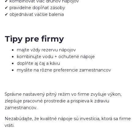
✔ kombinovať viac druhov nápojov
✔ pravidelne dopĺňať zásoby
✔ objednávať väčšie balenia
Tipy pre firmy
majte vždy rezervu nápojov
kombinujte vodu + ochutené nápoje
doplňte aj čaj a kávu
myslite na rôzne preferencie zamestnancov
Správne nastavený pitný režim vo firme zvyšuje výkon,
zlepšuje pracovné prostredie a prispieva k zdraviu
zamestnancov.
Nezabúdajte, že kvalitné nápoje sú investícia, ktorá sa firme
vráti.