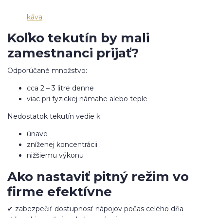
káva
Koľko tekutín by mali
zamestnanci prijať?
Odporúčané množstvo:
cca 2 – 3 litre denne
viac pri fyzickej námahe alebo teple
Nedostatok tekutín vedie k:
únave
zníženej koncentrácii
nižšiemu výkonu
Ako nastaviť pitný režim vo
firme efektívne
✔ zabezpečiť dostupnosť nápojov počas celého dňa