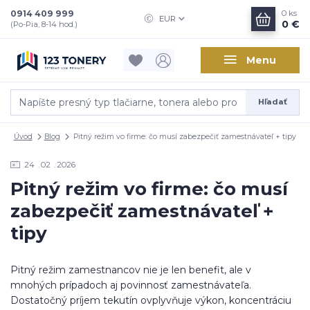
0914 409 999
0
ks
EUR
0 €
(Po-Pia, 8-14 hod.)
Menu
Hľadať
Úvod
Blog
Pitný režim vo firme: čo musí zabezpečiť zamestnávateľ + tipy
24
02
2026
Pitný režim vo firme: čo musí
zabezpečiť zamestnávateľ +
tipy
Pitný režim zamestnancov nie je len benefit, ale v
mnohých prípadoch aj povinnosť zamestnávateľa.
Dostatočný príjem tekutín ovplyvňuje výkon, koncentráciu