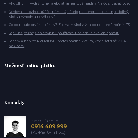
Ako dlho mi vydrží toner alebo atramentová náplň? Na čo si dávať pozor!
Neviem sa rozhodnúť či mám kúpiť originál toner alebo kompatibilný:
Aké sú výhody a nevýhody?
Čo potrebuje prvák do školy? Zoznam školských potrieb pre 1. ročník ZŠ
Top 5 najbežnejších chýb pri používaní tlačiarní a ako ich opraviť
Tonery a náplne PREMIUM – profesionálna kvalita, ktorá šetrí až 70 %
nákladov
Možnosť online platby
Kontakty
Zavolajte nám.
0914 409 999
(Po-Pia, 8-14 hod.)