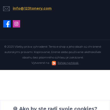
info@123tonery.com
© 2025 Všetky práva vyhradené. Tento e-shop a jeho obsah sú chránené
autorskými právami. Kopírovanie, šírenie alebo používanie akéhokoľvek
obsahu bez písomného súhlasu je zakázané.
Vytvorené na
Eshop-rychlo.sk
🍪 Ako by ste radi svoje cookies?