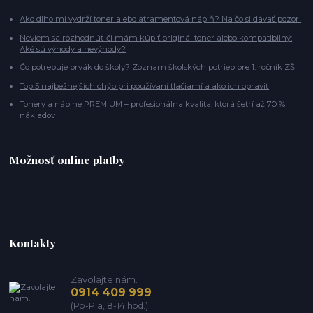
Ako dlho mi vydrží toner alebo atramentová náplň? Na čo si dávať pozor!
Neviem sa rozhodnúť či mám kúpiť originál toner alebo kompatibilný:
Aké sú výhody a nevýhody?
Čo potrebuje prvák do školy? Zoznam školských potrieb pre 1. ročník ZŠ
Top 5 najbežnejších chýb pri používaní tlačiarní a ako ich opraviť
Tonery a náplne PREMIUM – profesionálna kvalita, ktorá šetrí až 70 %
nákladov
Možnosť online platby
Kontakty
Zavolajte nám.
0914 409 999
(Po-Pia, 8-14 hod.)