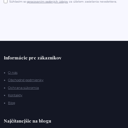
Súhlasím so
spracovaním osobných údajov
za účelom zasielania newslettera.
Informácie pre zákazníkov
O nás
Obchodné podmienky
Ochrana súkromia
Kontakty
Blog
Najčítanejšie na blogu