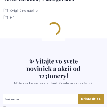
Originálne náplne
HP
✨ Vitajte vo svete
noviniek a akcií od
123tonery!
Môžete sa kedykoľvek odhlásiť. Zasielame raz za 14 dní.
Prihlásiť sa