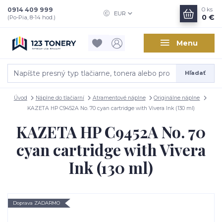
0914 409 999
0
ks
EUR
0 €
(Po-Pia, 8-14 hod.)
Menu
Hľadať
Úvod
Náplne do tlačiarní
Atramentové náplne
Originálne náplne
KAZETA HP C9452A No. 70 cyan cartridge with Vivera Ink (130 ml)
KAZETA HP C9452A No. 70
cyan cartridge with Vivera
Ink (130 ml)
Doprava ZADARMO