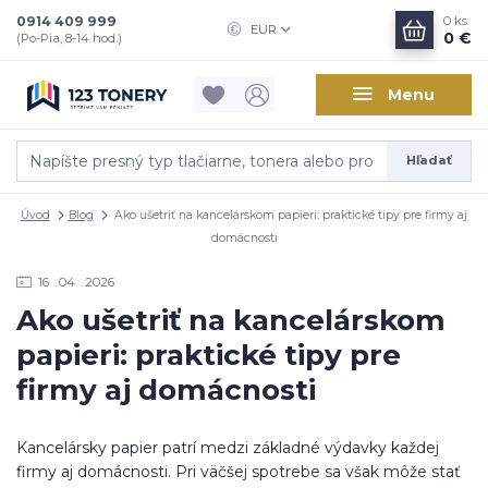
0914 409 999
0
ks
EUR
0 €
(Po-Pia, 8-14 hod.)
Menu
Hľadať
Úvod
Blog
Ako ušetriť na kancelárskom papieri: praktické tipy pre firmy aj
domácnosti
16
04
2026
Ako ušetriť na kancelárskom
papieri: praktické tipy pre
firmy aj domácnosti
Kancelársky papier patrí medzi základné výdavky každej
firmy aj domácnosti. Pri väčšej spotrebe sa však môže stať