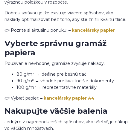
výraznou položkou v rozpočte.
Dobrou správou je, že existuje viacero spôsobov, ako
náklady optimalizovať bez toho, aby ste znížili kvalitu tlače.
👉 Pozrite si aktuálnu ponuku:
–
kancelársky papier
Vyberte správnu gramáž
papiera
Používanie nevhodnej gramáže zvyšuje náklady.
80 g/m² → ideálne pre bežnú tlač
90 g/m² → vhodné pre kvalitnejšie dokumenty
100 g/m² → reprezentatívne materiály
👉 Vybrať papier:
–
kancelársky papier A4
Nakupujte väčšie balenia
Jedným z najjednoduchších spôsobov, ako ušetriť, je nákup
vo väčších množstvách.