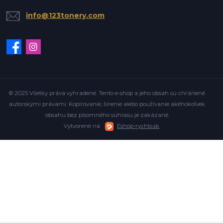
info@123tonery.com
© 2025 Všetky práva vyhradené. Tento e-shop a jeho obsah sú chránené
autorskými právami. Kopírovanie, šírenie alebo používanie akéhokoľvek
obsahu bez písomného súhlasu je zakázané.
Vytvorené na
Eshop-rychlo.sk