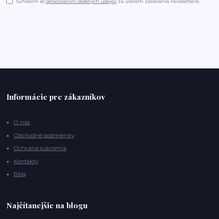
Súhlasím so
spracovaním osobných údajov
za účelom zasielania newslettera.
Informácie pre zákazníkov
O nás
Obchodné podmienky
Ochrana súkromia
Kontakty
Blog
Najčítanejšie na blogu