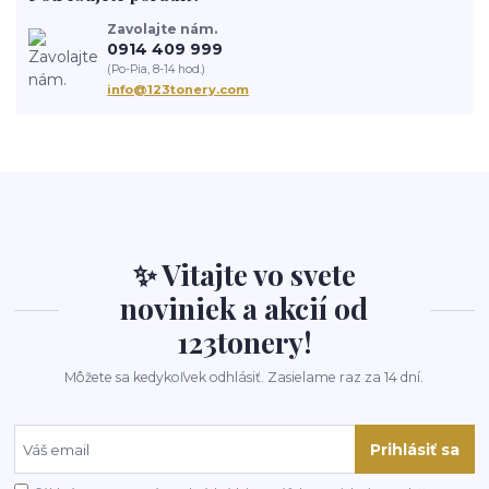
Zavolajte nám.
0914 409 999
(Po-Pia, 8-14 hod.)
info@123tonery.com
✨ Vitajte vo svete
noviniek a akcií od
123tonery!
Môžete sa kedykoľvek odhlásiť. Zasielame raz za 14 dní.
Prihlásiť sa