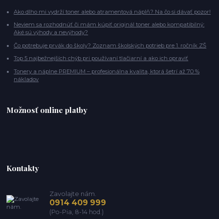
Ako dlho mi vydrží toner alebo atramentová náplň? Na čo si dávať pozor!
Neviem sa rozhodnúť či mám kúpiť originál toner alebo kompatibilný:
Aké sú výhody a nevýhody?
Čo potrebuje prvák do školy? Zoznam školských potrieb pre 1. ročník ZŠ
Top 5 najbežnejších chýb pri používaní tlačiarní a ako ich opraviť
Tonery a náplne PREMIUM – profesionálna kvalita, ktorá šetrí až 70 %
nákladov
Možnosť online platby
Kontakty
Zavolajte nám.
0914 409 999
(Po-Pia, 8-14 hod.)